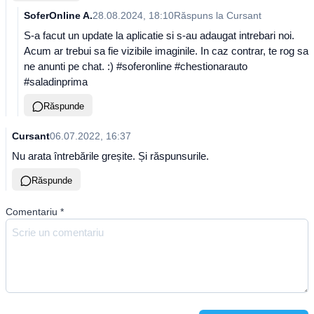
SoferOnline A.
28.08.2024, 18:10
Răspuns la
Cursant
S-a facut un update la aplicatie si s-au adaugat intrebari noi.
Acum ar trebui sa fie vizibile imaginile. In caz contrar, te rog sa
ne anunti pe chat. :) #soferonline #chestionarauto
#saladinprima
Răspunde
Cursant
06.07.2022, 16:37
Nu arata întrebările greșite. Și răspunsurile.
Răspunde
Comentariu
*