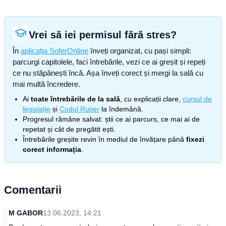
Vrei să iei permisul fără stres?
În
aplicația SoferOnline
înveți organizat, cu pași simpli:
parcurgi capitolele, faci întrebările, vezi ce ai greșit și repeți
ce nu stăpânești încă. Așa înveți corect și mergi la sală cu
mai multă încredere.
Ai
toate întrebările de la sală
, cu explicații clare,
cursul de
legislație
și
Codul Rutier
la îndemână.
Progresul rămâne salvat: știi ce ai parcurs, ce mai ai de
repetat și cât de pregătit ești.
Întrebările greșite revin în mediul de învățare până
fixezi
corect informația
.
Comentarii
M GABOR
13.06.2023, 14:21