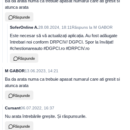
Ba da arata numa ca trebuie apasat numarul care ati gresit si
atunca arata
Răspunde
SoferOnline A.
28.08.2024, 18:11
Răspuns la
M GABOR
Este necesar să vă actualizați aplicația. Au fost adăugate
întrebari noi conform DRPCIV/ DGPCI. Spor la învățat!
#chestionareauto #DGPCI.ro #DRPCIV.ro
Răspunde
M GABOR
13.06.2023, 14:21
Ba da arata numa ca trebuie apasat numarul care ati gresit si
atunca arata
Răspunde
Cursant
06.07.2022, 16:37
Nu arata întrebările greșite. Și răspunsurile.
Răspunde