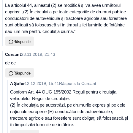
La articolul 44, alineatul (2) se modifică și va avea următorul
cuprins: „(2) În circulația pe toate categoriile de drumuri publice
conducătorii de autovehicule și tractoare agricole sau forestiere
sunt obligați să folosească și în timpul zilei luminile de întâlnire
sau luminile pentru circulația diurnă.”
Răspunde
Cursant
23.11.2019, 21:43
de ce
Răspunde
A Șofer
12.12.2019, 15:41
Răspuns la
Cursant
Conform Art. 44 OUG 195/2002 Reguli pentru circulaţia
vehiculelor Reguli de circulaţie:
(2) În circulaţia pe autostrăzi, pe drumurile expres şi pe cele
naţionale europene (E) conducătorii de autovehicule şi
tractoare agricole sau forestiere sunt obligaţi să folosească şi
în timpul zilei luminile de întâlnire.