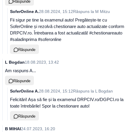
Răspunde
SoferOnline A.
28.08.2024, 15:12
Răspuns la
M Mitzu
Fii sigur pe tine la examenul auto! Pregătește-te cu
SoferOnline și rezolvă chestionare auto actualizate conform
DRPCIV.ro. Întrebarea a fost actualizată! #chestionareauto
#saladinprima #soferonline
Răspunde
L Bogdan
18.08.2023, 13:42
Am raspuns A...
Răspunde
SoferOnline A.
28.08.2024, 15:12
Răspuns la
L Bogdan
Felicitări! Așa să fie și la examenul DRPCIV.ro/DGPCI.ro la
toate întrebările! Spor la chestionare auto!
Răspunde
B MIHAI
24.07.2023, 16:20