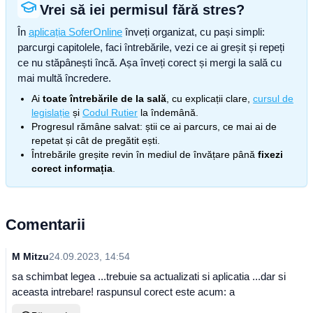
Vrei să iei permisul fără stres?
În
aplicația SoferOnline
înveți organizat, cu pași simpli:
parcurgi capitolele, faci întrebările, vezi ce ai greșit și repeți
ce nu stăpânești încă. Așa înveți corect și mergi la sală cu
mai multă încredere.
Ai
toate întrebările de la sală
, cu explicații clare,
cursul de
legislație
și
Codul Rutier
la îndemână.
Progresul rămâne salvat: știi ce ai parcurs, ce mai ai de
repetat și cât de pregătit ești.
Întrebările greșite revin în mediul de învățare până
fixezi
corect informația
.
Comentarii
M Mitzu
24.09.2023, 14:54
sa schimbat legea ...trebuie sa actualizati si aplicatia ...dar si
aceasta intrebare! raspunsul corect este acum: a