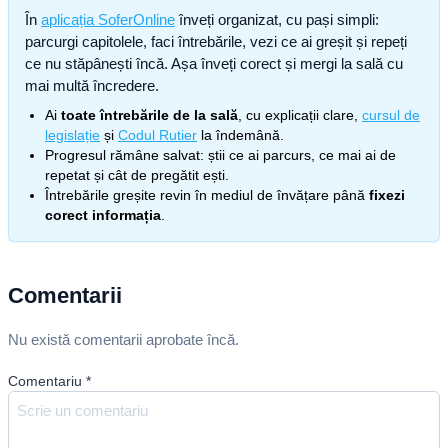
În
aplicația SoferOnline
înveți organizat, cu pași simpli:
parcurgi capitolele, faci întrebările, vezi ce ai greșit și repeți
ce nu stăpânești încă. Așa înveți corect și mergi la sală cu
mai multă încredere.
Ai
toate întrebările de la sală
, cu explicații clare,
cursul de
legislație
și
Codul Rutier
la îndemână.
Progresul rămâne salvat: știi ce ai parcurs, ce mai ai de
repetat și cât de pregătit ești.
Întrebările greșite revin în mediul de învățare până
fixezi
corect informația
.
Comentarii
Nu există comentarii aprobate încă.
Comentariu
*