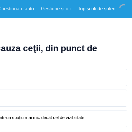
Chestionare auto
Gestiune școli
Top școli de șoferi
auza ceţii, din punct de
ntr-un spaţiu mai mic decât cel de vizibilitate