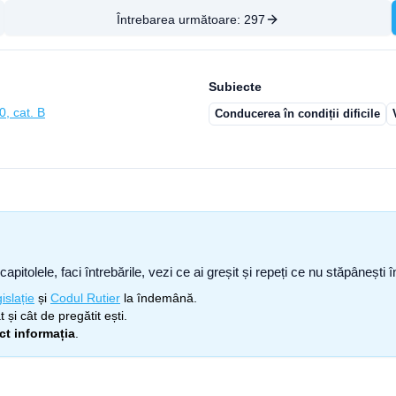
Întrebarea următoare:
297
Subiecte
0, cat. B
Conducerea în condiții dificile
capitolele, faci întrebările, vezi ce ai greșit și repeți ce nu stăpâneșt
islație
și
Codul Rutier
la îndemână.
 și cât de pregătit ești.
ect informația
.