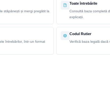
Toate întrebările
le stăpânești și mergi pregătit la
Consultă baza completă de 
explicații.
Codul Rutier
e întrebărilor, într-un format
Verifică baza legală dacă v