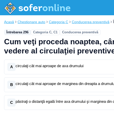
Acasă
Chestionare auto
Categoria C
Conducerea preventivă
Întrebarea 296
Categoria C, C1
Conducerea preventivă
Cum veţi proceda noaptea, când
vedere al circulaţiei preventiv
circulaţi cât mai aproape de axa drumului
A
circulaţi cât mai aproape de marginea din dreapta a drumulu
B
păstraţi o distanţă egală între axa drumului şi marginea din d
C