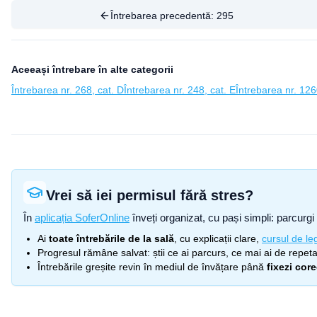
Întrebarea precedentă:
295
Aceeași întrebare în alte categorii
Întrebarea nr. 268, cat. D
Întrebarea nr. 248, cat. E
Întrebarea nr. 126
Vrei să iei permisul fără stres?
În
aplicația SoferOnline
înveți organizat, cu pași simpli: parcurgi 
Ai
toate întrebările de la sală
, cu explicații clare,
cursul de leg
Progresul rămâne salvat: știi ce ai parcurs, ce mai ai de repetat
Întrebările greșite revin în mediul de învățare până
fixezi cor