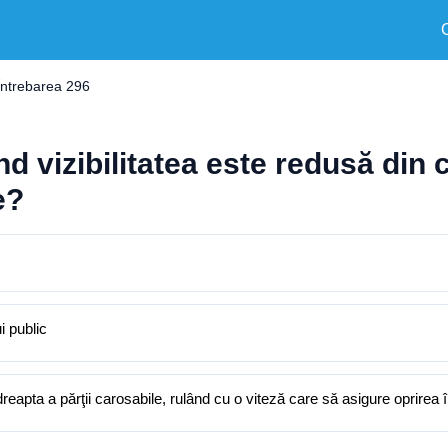
Întrebarea 296
 vizibilitatea este redusă din c
e?
i public
reapta a părţii carosabile, rulând cu o viteză care să asigure oprirea î