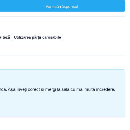
Verifică răspunsul
Viteză
Utilizarea părții carosabile
i încă. Așa înveți corect și mergi la sală cu mai multă încredere.