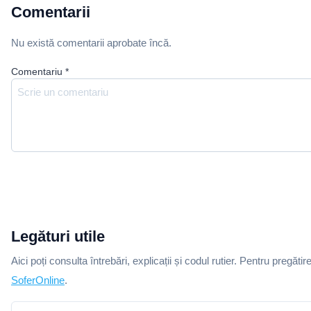
Comentarii
Nu există comentarii aprobate încă.
Comentariu
*
Legături utile
Aici poți consulta întrebări, explicații și codul rutier. Pentru pregătir
SoferOnline
.