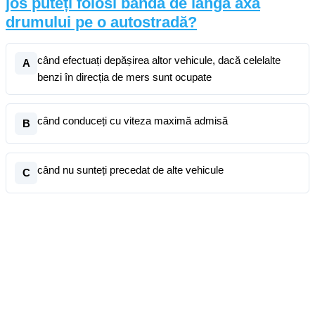
jos puteți folosi banda de lângă axa
drumului pe o autostradă?
când efectuați depășirea altor vehicule, dacă celelalte
A
benzi în direcția de mers sunt ocupate
când conduceți cu viteza maximă admisă
B
când nu sunteți precedat de alte vehicule
C