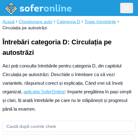
Acasă
Chestionare auto
Categoria D
Toate întrebările
Circulația pe autostrăzi
Întrebări categoria D: Circulația pe
autostrăzi
Aici poți consulta întrebările pentru categoria D, din capitolul
Circulația pe autostrăzi. Deschide o întrebare ca să vezi
variantele, răspunsul corect și explicația.
Când vrei să înveți
organizat,
aplicația SoferOnline
: împarte pregătirea în pași simpli
și clari, îți arată întrebările pe care nu le stăpânești și progresul
până la examen.