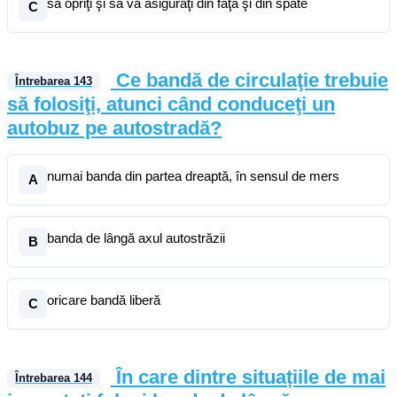
să opriţi şi să vă asiguraţi din faţă şi din spate
C
Ce bandă de circulaţie trebuie
Întrebarea
143
să folosiţi, atunci când conduceţi un
autobuz pe autostradă?
numai banda din partea dreaptă, în sensul de mers
A
banda de lângă axul autostrăzii
B
oricare bandă liberă
C
În care dintre situațiile de mai
Întrebarea
144