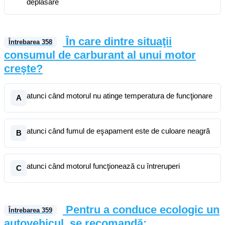
deplasare
În care dintre situaţii
Întrebarea
358
consumul de carburant al unui motor
creşte?
atunci când motorul nu atinge temperatura de funcţionare
A
atunci când fumul de eşapament este de culoare neagră
B
atunci când motorul funcţionează cu întreruperi
C
Pentru a conduce ecologic un
Întrebarea
359
autovehicul, se recomandă: