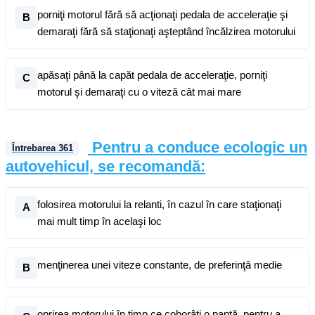
porniţi motorul fără să acţionaţi pedala de acceleraţie şi
B
demaraţi fără să staţionaţi aşteptând încălzirea motorului
apăsaţi până la capăt pedala de acceleraţie, porniţi
C
motorul şi demaraţi cu o viteză cât mai mare
Pentru a conduce ecologic un
Întrebarea
361
autovehicul, se recomandă:
folosirea motorului la relanti, în cazul în care staţionaţi
A
mai mult timp în acelaşi loc
menţinerea unei viteze constante, de preferinţă medie
B
oprirea motorului în timp ce coborâţi o pantă, pentru a