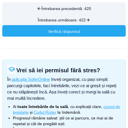
Întrebarea precedentă:
420
Întrebarea următoare:
422
Verifică răspunsul
Vrei să iei permisul fără stres?
În
aplicația SoferOnline
înveți organizat, cu pași simpli:
parcurgi capitolele, faci întrebările, vezi ce ai greșit și repeți
ce nu stăpânești încă. Așa înveți corect și mergi la sală cu
mai multă încredere.
Ai
toate întrebările de la sală
, cu explicații clare,
cursul de
legislație
și
Codul Rutier
la îndemână.
Progresul rămâne salvat: știi ce ai parcurs, ce mai ai de
repetat și cât de pregătit ești.