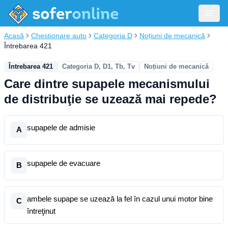
Acasă
Chestionare auto
Categoria D
Noțiuni de mecanică
Întrebarea 421
Întrebarea 421
Categoria D, D1, Tb, Tv
Noțiuni de mecanică
Care dintre supapele mecanismului
de distribuţie se uzează mai repede?
supapele de admisie
A
supapele de evacuare
B
ambele supape se uzează la fel în cazul unui motor bine
C
întreţinut