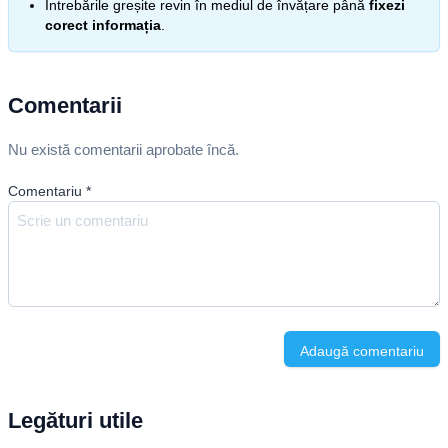
Întrebările greșite revin în mediul de învățare până
fixezi
corect informația
.
Comentarii
Nu există comentarii aprobate încă.
Comentariu
*
Adaugă comentariu
Legături utile