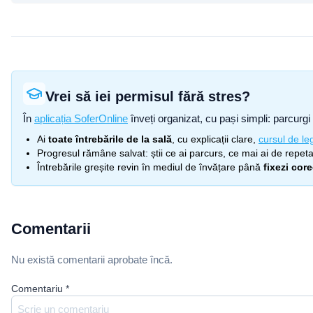
Vrei să iei permisul fără stres?
În
aplicația SoferOnline
înveți organizat, cu pași simpli: parcurgi 
Ai
toate întrebările de la sală
, cu explicații clare,
cursul de leg
Progresul rămâne salvat: știi ce ai parcurs, ce mai ai de repetat
Întrebările greșite revin în mediul de învățare până
fixezi cor
Comentarii
Nu există comentarii aprobate încă.
Comentariu
*