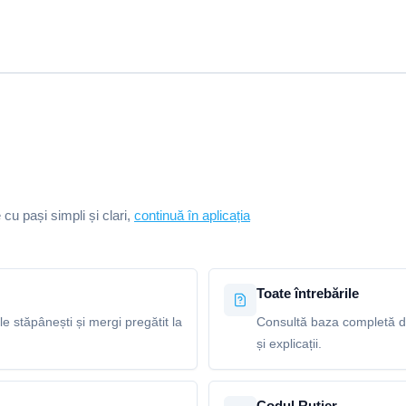
e cu pași simpli și clari,
continuă în aplicația
Toate întrebările
le stăpânești și mergi pregătit la
Consultă baza completă de
și explicații.
Codul Rutier