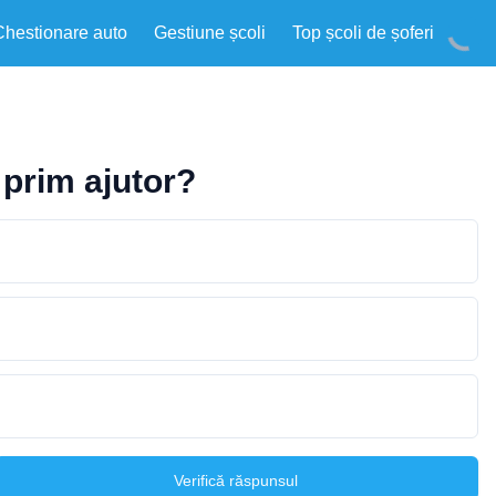
Chestionare auto
Gestiune școli
Top școli de șoferi
 prim ajutor?
Verifică răspunsul