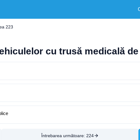
rea 223
ehiculelor cu trusă medicală de
blice
Întrebarea următoare:
224