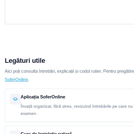
Legături utile
Aici poți consulta întrebări, explicații și codul rutier. Pentru pregătir
SoferOnline
.
Aplicația SoferOnline
Învață organizat, fără stres, revizuind întrebările pe care nu 
examen.
Curs de legislație rutieră