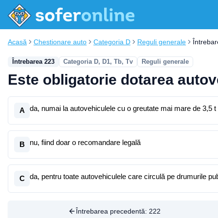
Acasă
Chestionare auto
Categoria D
Reguli generale
Întreba
Întrebarea 223
Categoria D, D1, Tb, Tv
Reguli generale
Este obligatorie dotarea autov
da, numai la autovehiculele cu o greutate mai mare de 3,5 t
A
nu, fiind doar o recomandare legală
B
da, pentru toate autovehiculele care circulă pe drumurile pu
C
Întrebarea precedentă:
222