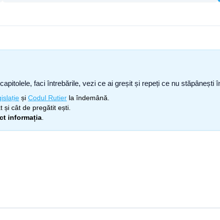
capitolele, faci întrebările, vezi ce ai greșit și repeți ce nu stăpâneșt
islație
și
Codul Rutier
la îndemână.
 și cât de pregătit ești.
ect informația
.