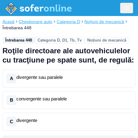
Acasă
Chestionare auto
Categoria D
Noțiuni de mecanică
Întrebarea 448
Întrebarea 448
Categoria D, D1, Tb, Tv
Noțiuni de mecanică
Roţile directoare ale autovehiculelor
cu tracţiune pe spate sunt, de regulă:
divergente sau paralele
A
convergente sau paralele
B
divergente
C