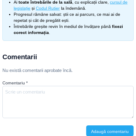
Ai
toate întrebările de la sală
, cu explicații clare,
cursul de
legislație
și
Codul Rutier
la îndemână.
Progresul rămâne salvat: știi ce ai parcurs, ce mai ai de
repetat și cât de pregătit ești.
Întrebările greșite revin în mediul de învățare până
fixezi
corect informația
.
Comentarii
Nu există comentarii aprobate încă.
Comentariu
*
Adaugă comentariu