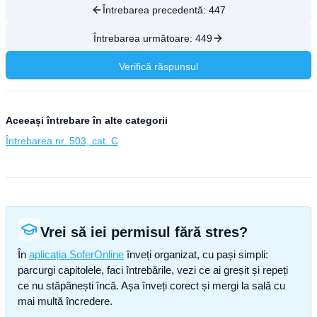
Întrebarea precedentă:
447
Întrebarea următoare:
449
Verifică răspunsul
Aceeași întrebare în alte categorii
Întrebarea nr. 503, cat. C
Vrei să iei permisul fără stres?
În
aplicația SoferOnline
înveți organizat, cu pași simpli:
parcurgi capitolele, faci întrebările, vezi ce ai greșit și repeți
ce nu stăpânești încă. Așa înveți corect și mergi la sală cu
mai multă încredere.