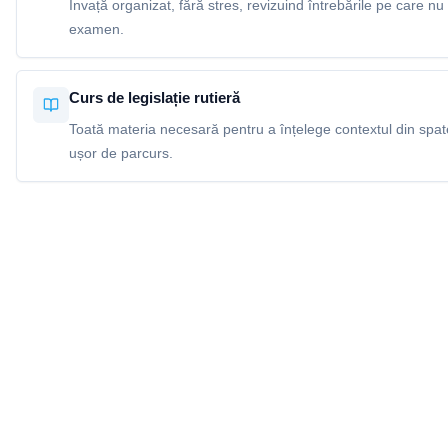
Învață organizat, fără stres, revizuind întrebările pe care nu 
examen.
Curs de legislație rutieră
Toată materia necesară pentru a înțelege contextul din spatel
ușor de parcurs.