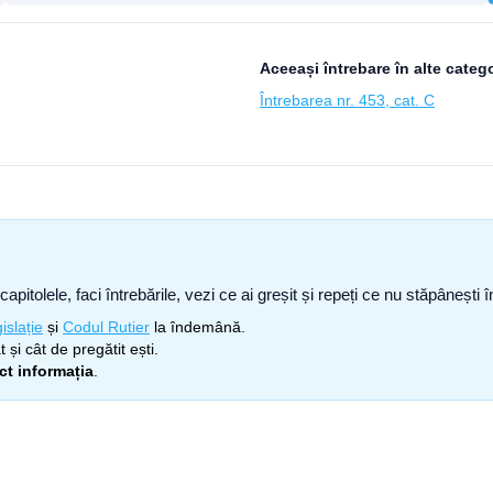
Aceeași întrebare în alte catego
Întrebarea nr. 453, cat. C
capitolele, faci întrebările, vezi ce ai greșit și repeți ce nu stăpâneșt
islație
și
Codul Rutier
la îndemână.
 și cât de pregătit ești.
ect informația
.