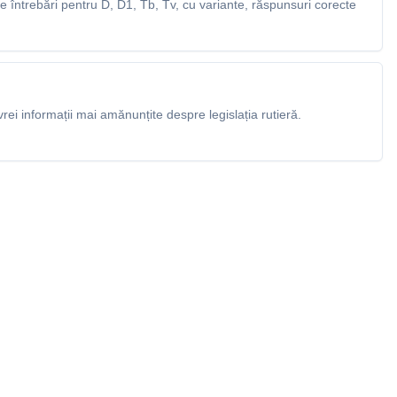
 întrebări pentru D, D1, Tb, Tv, cu variante, răspunsuri corecte
rei informații mai amănunțite despre legislația rutieră.