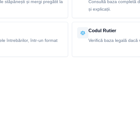
le stăpânești și mergi pregătit la
Consultă baza completă de
și explicații.
Codul Rutier
e întrebărilor, într-un format
Verifică baza legală dacă v