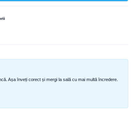
rii
i încă. Așa înveți corect și mergi la sală cu mai multă încredere.