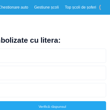
Chestionare auto
Gestiune școli
Top școli de șoferi
olizate cu litera:
Verifică răspunsul