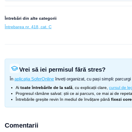
Întrebări din alte categorii
Întrebarea nr. 418, cat. C
Vrei să iei permisul fără stres?
În
aplicația SoferOnline
înveți organizat, cu pași simpli: parcurgi 
Ai
toate întrebările de la sală
, cu explicații clare,
cursul de leg
Progresul rămâne salvat: știi ce ai parcurs, ce mai ai de repetat
Întrebările greșite revin în mediul de învățare până
fixezi cor
Comentarii