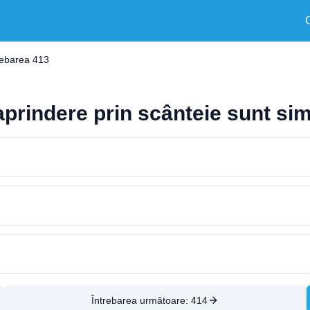
rebarea 413
prindere prin scânteie sunt simb
Întrebarea următoare:
414