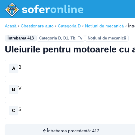
Acasă
Chestionare auto
Categoria D
Noțiuni de mecanică
Înt
Întrebarea 413
Categoria D, D1, Tb, Tv
Noțiuni de mecanică
Uleiurile pentru motoarele cu a
B
A
V
B
S
C
Întrebarea precedentă:
412