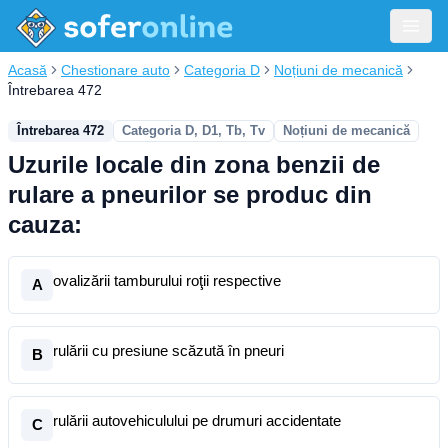
Acasă
Chestionare auto
Categoria D
Noțiuni de mecanică
Întrebarea 472
Întrebarea 472
Categoria D, D1, Tb, Tv
Noțiuni de mecanică
Uzurile locale din zona benzii de
rulare a pneurilor se produc din
cauza:
ovalizării tamburului roţii respective
A
rulării cu presiune scăzută în pneuri
B
rulării autovehiculului pe drumuri accidentate
C