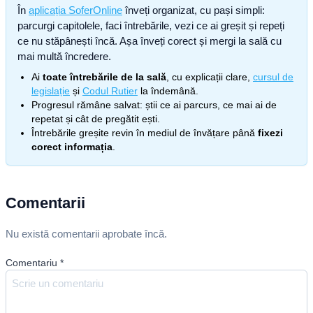
În
aplicația SoferOnline
înveți organizat, cu pași simpli:
parcurgi capitolele, faci întrebările, vezi ce ai greșit și repeți
ce nu stăpânești încă. Așa înveți corect și mergi la sală cu
mai multă încredere.
Ai
toate întrebările de la sală
, cu explicații clare,
cursul de
legislație
și
Codul Rutier
la îndemână.
Progresul rămâne salvat: știi ce ai parcurs, ce mai ai de
repetat și cât de pregătit ești.
Întrebările greșite revin în mediul de învățare până
fixezi
corect informația
.
Comentarii
Nu există comentarii aprobate încă.
Comentariu
*