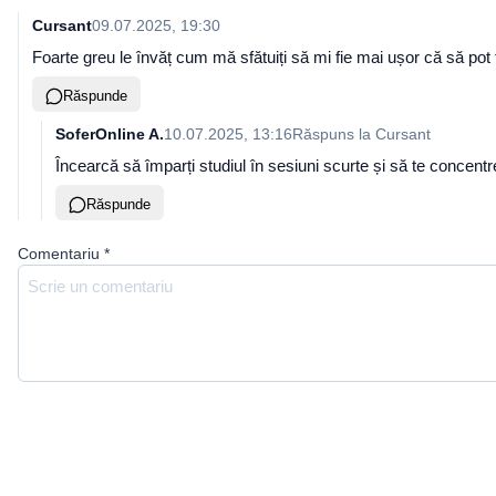
Cursant
09.07.2025, 19:30
Foarte greu le învăț cum mă sfătuiți să mi fie mai ușor că să po
Răspunde
SoferOnline A.
10.07.2025, 13:16
Răspuns la
Cursant
Încearcă să împarți studiul în sesiuni scurte și să te concent
Răspunde
Comentariu
*