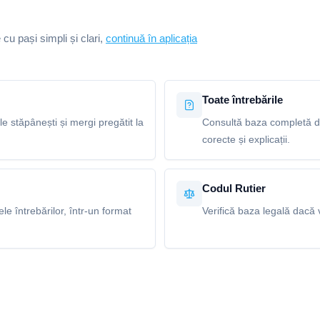
e cu pași simpli și clari,
continuă în aplicația
Toate întrebările
le stăpânești și mergi pregătit la
Consultă baza completă de
corecte și explicații.
Codul Rutier
e întrebărilor, într-un format
Verifică baza legală dacă v