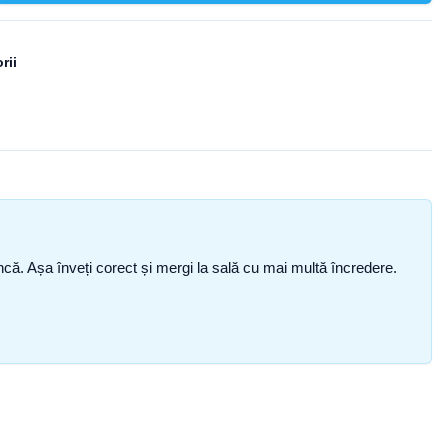
rii
i încă. Așa înveți corect și mergi la sală cu mai multă încredere.