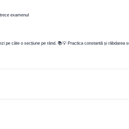
t trece examenul
rezi pe câte o secțiune pe rând. 📚💡 Practica constantă și răbdarea s