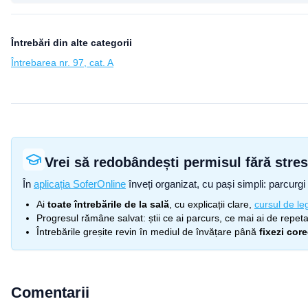
Întrebări din alte categorii
Întrebarea nr. 97, cat. A
Vrei să redobândești permisul fără stre
În
aplicația SoferOnline
înveți organizat, cu pași simpli: parcurgi 
Ai
toate întrebările de la sală
, cu explicații clare,
cursul de leg
Progresul rămâne salvat: știi ce ai parcurs, ce mai ai de repetat
Întrebările greșite revin în mediul de învățare până
fixezi cor
Comentarii