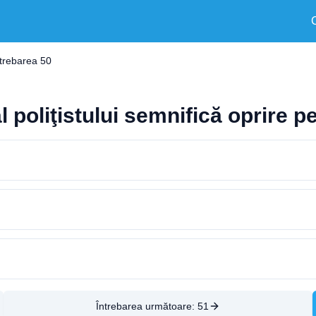
ntrebarea 50
al poliţistului semnifică oprire p
Întrebarea următoare:
51