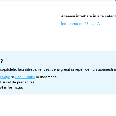
Aceeași întrebare în alte catego
Întrebarea nr. 95, cat. A
s?
capitolele, faci întrebările, vezi ce ai greșit și repeți ce nu stăpâneșt
islație
și
Codul Rutier
la îndemână.
 și cât de pregătit ești.
ect informația
.