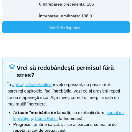
Întrebarea precedentă:
106
Întrebarea următoare:
108
Verifică răspunsul
Vrei să redobândești permisul fără
stres?
În
aplicația SoferOnline
înveți organizat, cu pași simpli:
parcurgi capitolele, faci întrebările, vezi ce ai greșit și repeți
ce nu stăpânești încă. Așa înveți corect și mergi la sală cu
mai multă încredere.
Ai
toate întrebările de la sală
, cu explicații clare,
cursul de
legislație
și
Codul Rutier
la îndemână.
Progresul rămâne salvat: știi ce ai parcurs, ce mai ai de
repetat și cât de pregătit ești.