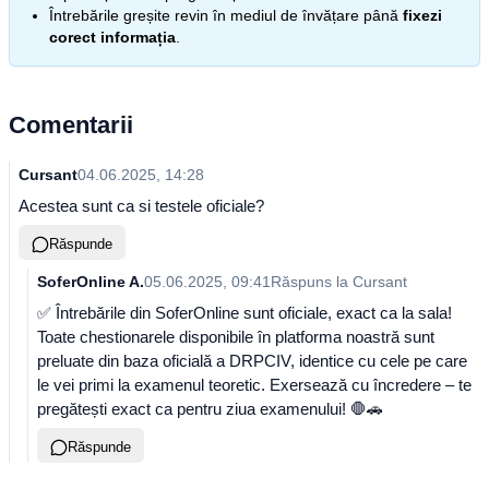
Întrebările greșite revin în mediul de învățare până
fixezi
corect informația
.
Comentarii
Cursant
04.06.2025, 14:28
Acestea sunt ca si testele oficiale?
Răspunde
SoferOnline A.
05.06.2025, 09:41
Răspuns la
Cursant
✅ Întrebările din SoferOnline sunt oficiale, exact ca la sala!
Toate chestionarele disponibile în platforma noastră sunt
preluate din baza oficială a DRPCIV, identice cu cele pe care
le vei primi la examenul teoretic. Exersează cu încredere – te
pregătești exact ca pentru ziua examenului! 🛑🚗
Răspunde