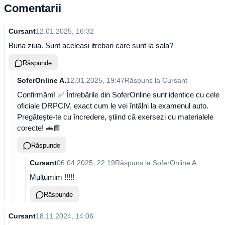
Comentarii
Cursant
12.01.2025, 16:32
Buna ziua. Sunt aceleasi itrebari care sunt la sala?
Răspunde
SoferOnline A.
12.01.2025, 19:47
Răspuns la
Cursant
Confirmăm! ✅ Întrebările din SoferOnline sunt identice cu cele
oficiale DRPCIV, exact cum le vei întâlni la examenul auto.
Pregătește-te cu încredere, știind că exersezi cu materialele
corecte! 🚗📘
Răspunde
Cursant
06.04.2025, 22:19
Răspuns la
SoferOnline A.
Mulțumim !!!!!
Răspunde
Cursant
18.11.2024, 14:06