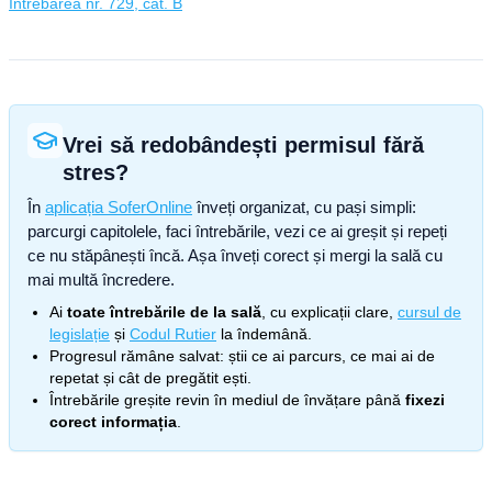
Întrebarea nr. 729, cat. B
Vrei să redobândești permisul fără
stres?
În
aplicația SoferOnline
înveți organizat, cu pași simpli:
parcurgi capitolele, faci întrebările, vezi ce ai greșit și repeți
ce nu stăpânești încă. Așa înveți corect și mergi la sală cu
mai multă încredere.
Ai
toate întrebările de la sală
, cu explicații clare,
cursul de
legislație
și
Codul Rutier
la îndemână.
Progresul rămâne salvat: știi ce ai parcurs, ce mai ai de
repetat și cât de pregătit ești.
Întrebările greșite revin în mediul de învățare până
fixezi
corect informația
.