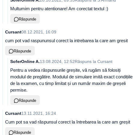
SoferOnline A.
28.10.2022, 09:33
Răspuns la
S Armand
Multumim pentru atentionare! Am corectat textul :)
Răspunde
Cursant
08.12.2021, 16:09
cum pot vad raspununsul corect la intrebarea la care am gresit
Răspunde
SoferOnline A.
13.08.2024, 12:52
Răspuns la
Cursant
Pentru a vedea răspunsurile greșite, vă rugăm să folosiți
modulul de pregătire. Modulul de simulare imită exact condițiile
de la examen, cu timp limitat și un număr maxim de greșeli
permise.
Răspunde
Cursant
13.11.2021, 16:24
Cum pot sa vad răspunsul corect la întrebarea la care am greșit
Răspunde