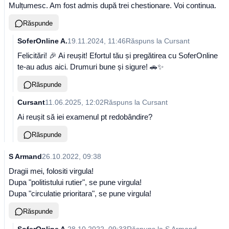
Mulțumesc. Am fost admis după trei chestionare. Voi continua.
Răspunde
SoferOnline A.
19.11.2024, 11:46
Răspuns la
Cursant
Felicitări! 🎉 Ai reușit! Efortul tău și pregătirea cu SoferOnline
te-au adus aici. Drumuri bune și sigure! 🚗✨
Răspunde
Cursant
11.06.2025, 12:02
Răspuns la
Cursant
Ai reușit să iei examenul pt redobândire?
Răspunde
S Armand
26.10.2022, 09:38
Dragii mei, folositi virgula!
Dupa "politistului rutier", se pune virgula!
Dupa "circulatie prioritara", se pune virgula!
Răspunde