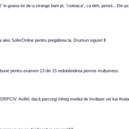
nii" in goana lor de-a strange bani pt. "cioloaca", ca deh, pensii... Din
les SoferOnline pentru pregătirea ta. Drumuri sigure! 🚦
t bune pentru examen 13 din 15 redobândirea permis mulțumesc
e DRPCIV. Astfel, dacă parcurgi întreg mediul de învățare vei lua #sal