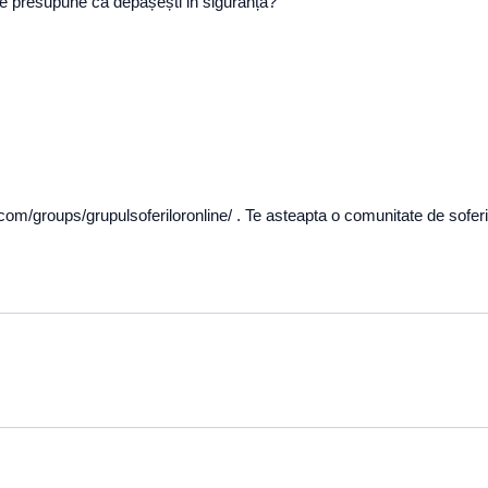
se presupune ca depășești in siguranță?
om/groups/grupulsoferiloronline/ . Te asteapta o comunitate de soferi si