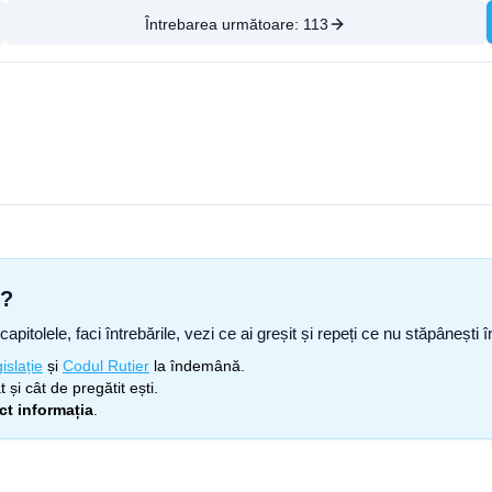
Întrebarea următoare:
113
s?
capitolele, faci întrebările, vezi ce ai greșit și repeți ce nu stăpâneșt
islație
și
Codul Rutier
la îndemână.
 și cât de pregătit ești.
ect informația
.