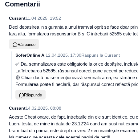
Comentarii
Cursant
11.04.2025, 19:52
Deci depasirea in siguranta a unui tramvai oprit se face doar pri
fara alta, formularea raspunsurilor B si C intrebarii 52595 este tot
Răspunde
SoferOnline A.
12.04.2025, 17:30
Răspuns la
Cursant
✅ Da, semnalizarea este obligatorie la orice depășire, inclusi
La întrebarea 52595, răspunsul corect pune accent pe reducerea
🟡 Chiar dacă nu se menționează semnalizarea, ea rămâne obli
Formularea poate fi neclară, dar răspunsul corect reflectă prio
Răspunde
Cursant
14.02.2025, 08:08
Aceste Chestionare, de fapt, intrebarile din ele sunt identice, cu ce
Lucru testat de mine in data de 23.12'24 cand am sustinut exam
L-am luat din prima, este drept ca vreo 2 seri inainte,de examen
Multumesc pe aceasta cale acestei pagini de net!!!