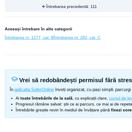
Întrebarea precedentă:
111
Aceeași întrebare în alte categorii
Întrebarea nr. 1277, cat. B
Întrebarea nr. 282, cat. C
Vrei să redobândești permisul fără stre
În
aplicația SoferOnline
înveți organizat, cu pași simpli: parcurgi 
Ai
toate întrebările de la sală
, cu explicații clare,
cursul de leg
Progresul rămâne salvat: știi ce ai parcurs, ce mai ai de repetat
Întrebările greșite revin în mediul de învățare până
fixezi cor