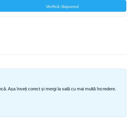
Verifică răspunsul
i încă. Așa înveți corect și mergi la sală cu mai multă încredere.