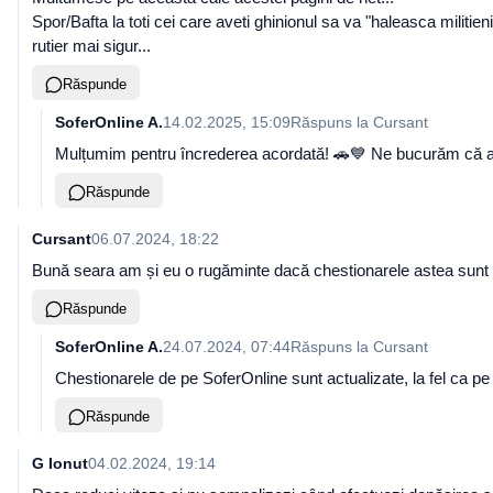
Spor/Bafta la toti cei care aveti ghinionul sa va "haleasca militie
rutier mai sigur...
Răspunde
SoferOnline A.
14.02.2025, 15:09
Răspuns la
Cursant
Mulțumim pentru încrederea acordată! 🚗💙 Ne bucurăm că ai a
Răspunde
Cursant
06.07.2024, 18:22
Bună seara am și eu o rugăminte dacă chestionarele astea sun
Răspunde
SoferOnline A.
24.07.2024, 07:44
Răspuns la
Cursant
Chestionarele de pe SoferOnline sunt actualizate, la fel ca p
Răspunde
G Ionut
04.02.2024, 19:14