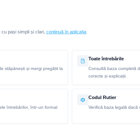
e cu pași simpli și clari,
continuă în aplicația
Toate întrebările
le stăpânești și mergi pregătit la
Consultă baza completă de
corecte și explicații.
Codul Rutier
e întrebărilor, într-un format
Verifică baza legală dacă v