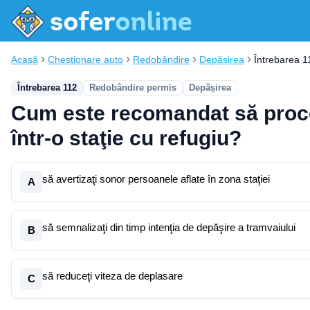
Acasă
Chestionare auto
Redobândire
Depășirea
Întrebarea 1
Întrebarea 112
Redobândire permis
Depășirea
Cum este recomandat să proceda
într-o staţie cu refugiu?
să avertizaţi sonor persoanele aflate în zona staţiei
A
să semnalizaţi din timp intenţia de depăşire a tramvaiului
B
să reduceţi viteza de deplasare
C