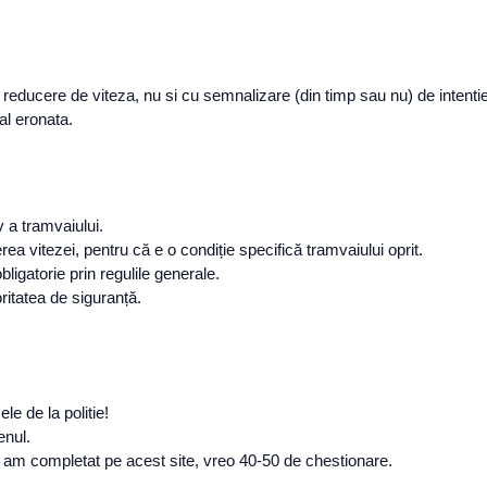
n reducere de viteza, nu si cu semnalizare (din timp sau nu) de intenti
al eronata.
v a tramvaiului.
 vitezei, pentru că e o condiție specifică tramvaiului oprit.
gatorie prin regulile generale.
ritatea de siguranță.
le de la politie!
enul.
, am completat pe acest site, vreo 40-50 de chestionare.