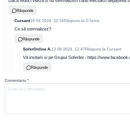
Daca reduci viteza si nu semnalizezi când efectuezi depășirea 
Răspunde
Cursant
18.04.2024, 10:16
Răspuns la
G Ionut
Ce să semnalizez?
Răspunde
SoferOnline A.
13.08.2024, 12:47
Răspuns la
Cursant
Vă invitam si pe Grupul Soferilor : https://www.facebook.c
Răspunde
Comentariu
*