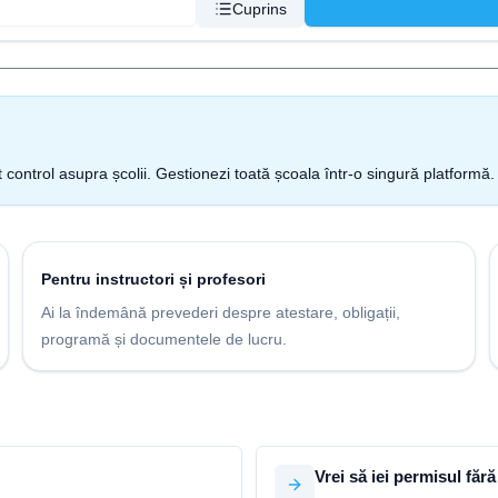
Cuprins
t control asupra școlii. Gestionezi toată școala într-o singură platformă.
Pentru instructori și profesori
Ai la îndemână prevederi despre atestare, obligații,
programă și documentele de lucru.
Vrei să iei permisul fără 