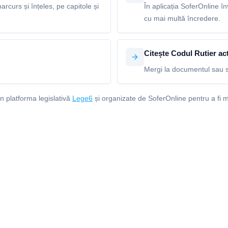
arcurs și înțeles, pe capitole și
În aplicația SoferOnline în
cu mai multă încredere.
Citește Codul Rutier act
Mergi la documentul sau s
in platforma legislativă
Lege6
și organizate de SoferOnline pentru a fi m