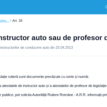
ofes...
Art. 26
instructor auto sau de profesor d
a instructorilor de conducere auto din 25.04.2013
islație rutieră sunt documente prevăzute cu serie și număr.
testatele de instructor auto și a atestatelor de profesor de legislație 
rile publice, pot solicita Autorității Rutiere Române - A.R.R. informații 