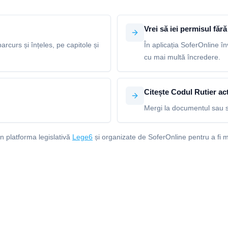
Vrei să iei permisul fără 
arcurs și înțeles, pe capitole și
În aplicația SoferOnline în
cu mai multă încredere.
Citește Codul Rutier act
Mergi la documentul sau s
in platforma legislativă
Lege6
și organizate de SoferOnline pentru a fi m