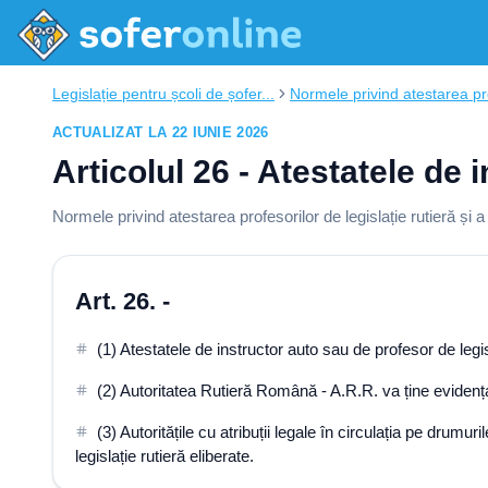
Legislație pentru școli de șofer...
Normele privind atestarea pr
ACTUALIZAT LA 22 IUNIE 2026
Articolul 26 - Atestatele de 
Normele privind atestarea profesorilor de legislație rutieră și 
Art. 26. -
(1) Atestatele de instructor auto sau de profesor de leg
(2) Autoritatea Rutieră Română - A.R.R. va ține evidența a
(3) Autoritățile cu atribuții legale în circulația pe drumu
legislație rutieră eliberate.