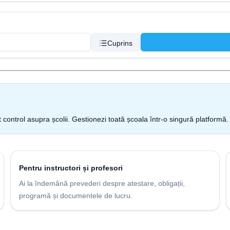
Cuprins
t control asupra școlii. Gestionezi toată școala într-o singură platformă.
Pentru instructori și profesori
Ai la îndemână prevederi despre atestare, obligații,
programă și documentele de lucru.