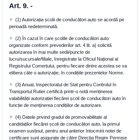
Art. 9. -
(1) Autorizația școlii de conducători auto se acordă pe
perioadă nedeterminată.
(2) În cazul în care școlile de conducători auto
organizate conform prevederilor art. 4 lit. a) solicită
autorizarea în mai multe sedii/puncte de
lucru/sucursale/filiale, înregistrate la Oficiul Național al
Registrului Comerțului, pentru fiecare dintre acestea se va
elibera câte o autorizație, în condițiile prezentelor Norme.
(3) Anual, Inspectoratul de Stat pentru Controlul în
Transportul Rutier certifică printr-o notă menținerea
valabilității autorizației fiecărei școli de conducători auto în
funcție de menținerea condițiilor de autorizare.
(4) Datele privind gradul de promovabilitate al
candidaților fiecărei școli de conducători auto, la primul
examen susținut, pentru anul anterior întocmirii notei de
certificare sunt asigurate de către Direcția Regim Permise