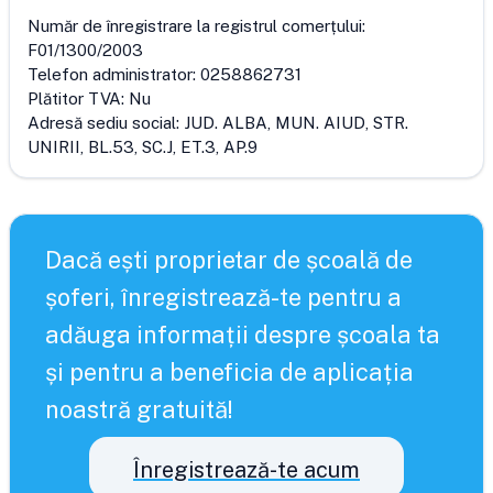
Număr de înregistrare la registrul comerțului:
F01/1300/2003
Telefon administrator:
0258862731
Plătitor TVA:
Nu
Adresă sediu social:
JUD. ALBA, MUN. AIUD, STR.
UNIRII, BL.53, SC.J, ET.3, AP.9
Dacă ești proprietar de școală de
șoferi, înregistrează-te pentru a
adăuga informații despre școala ta
și pentru a beneficia de aplicația
noastră gratuită!
Înregistrează-te acum