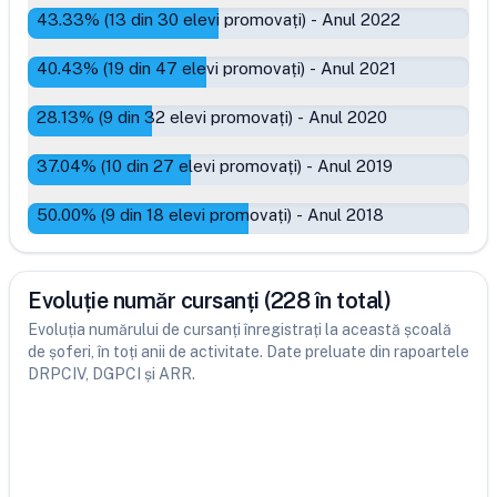
43.33
% (
13
din
30
elevi promovați)
-
Anul 2022
40.43
% (
19
din
47
elevi promovați)
-
Anul 2021
28.13
% (
9
din
32
elevi promovați)
-
Anul 2020
37.04
% (
10
din
27
elevi promovați)
-
Anul 2019
50.00
% (
9
din
18
elevi promovați)
-
Anul 2018
Evoluție număr cursanți (228 în total)
Evoluția numărului de cursanți înregistrați la această școală
de șoferi, în toți anii de activitate. Date preluate din rapoartele
DRPCIV, DGPCI și ARR.