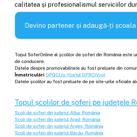
calitatea și profesionalismul serviciilor d
Devino partener și adaugă-ți școala
Topul SoferOnline al școlilor de șoferi din România este un
de conducere.
Datele despre promovabilitate au fost preluate din comunică
Înmatriculări
DPGCI.ro (fostul DPRCIV.ro)
Datele școlilor au fost preluate de pe site-urile oficiale 
Topul școlilor de șoferi pe județele 
Școli de șoferi din județul
Alba
, România
Școli de șoferi din județul
Arad
, România
Școli de șoferi din județul
Argeș
, România
Școli de șoferi din județul
Bacău
, România