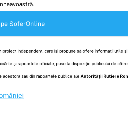
umneavoastră.
 pe SoferOnline
 proiect independent, care își propune să ofere informații utile ș
rile și rapoartele oficiale, puse la dispoziție publicului de către
ale acestora sau din rapoartele publice ale
Autorității Rutiere R
României