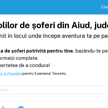
Che
lilor de șoferi din Aiud, ju
it în locul unde începe aventura ta pe pat
a de șoferi potrivită pentru tine
, bazându-te pe
formații complete.
bertatea de a conduce!
e și Pregătire
pentru Examenul Teoretic.