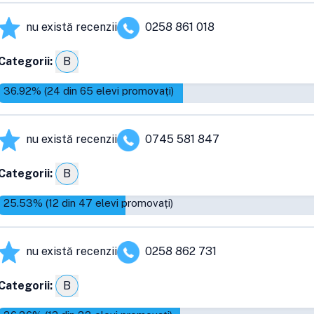
nu există recenzii
0258 861 018
Categorii:
B
36.92
% (
24
din
65
elevi promovați)
nu există recenzii
0745 581 847
Categorii:
B
25.53
% (
12
din
47
elevi promovați)
nu există recenzii
0258 862 731
Categorii:
B