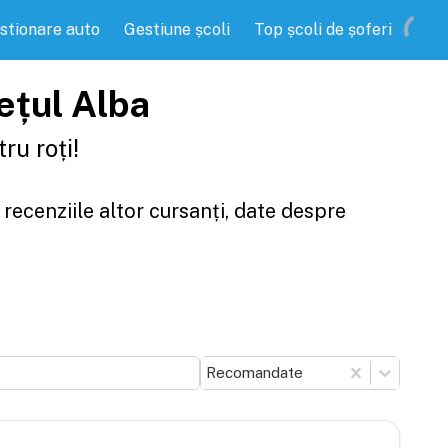
stionare auto
Gestiune școli
Top școli de șoferi
dețul Alba
ru roți!
 recenziile altor cursanți, date despre
Recomandate