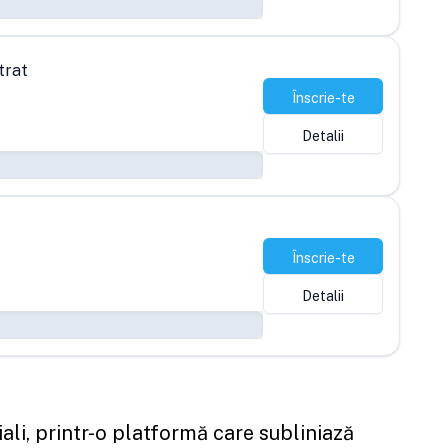
trat
Înscrie-te
Detalii
Înscrie-te
Detalii
ali, printr-o platformă care subliniază