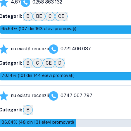
4.67
0258 863 132
Categorii:
B
BE
C
CE
65.64
% (
107
din
163
elevi promovați)
nu există recenzii
0721 406 037
Categorii:
B
C
CE
D
70.14
% (
101
din
144
elevi promovați)
nu există recenzii
0747 067 797
Categorii:
B
36.64
% (
48
din
131
elevi promovați)