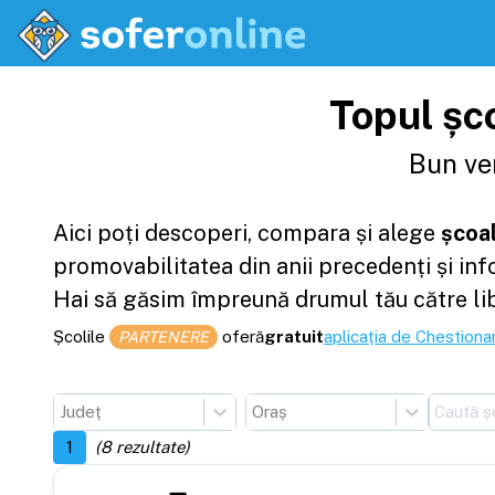
Topul șco
Bun ven
Aici poți descoperi, compara și alege
școal
promovabilitatea din anii precedenți și in
Hai să găsim împreună drumul tău către li
Școlile
oferă
gratuit
aplicația de Chestionar
PARTENERE
Județ
Oraș
1
(
8
rezultate)