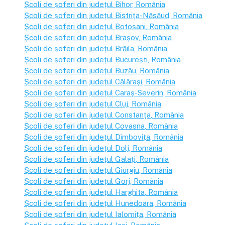
Școli de șoferi din județul
Bihor
, România
Școli de șoferi din județul
Bistrița-Năsăud
, România
Școli de șoferi din județul
Botoșani
, România
Școli de șoferi din județul
Brașov
, România
Școli de șoferi din județul
Brăila
, România
Școli de șoferi din județul
București
, România
Școli de șoferi din județul
Buzău
, România
Școli de șoferi din județul
Călărași
, România
Școli de șoferi din județul
Caraș-Severin
, România
Școli de șoferi din județul
Cluj
, România
Școli de șoferi din județul
Constanța
, România
Școli de șoferi din județul
Covasna
, România
Școli de șoferi din județul
Dîmbovița
, România
Școli de șoferi din județul
Dolj
, România
Școli de șoferi din județul
Galați
, România
Școli de șoferi din județul
Giurgiu
, România
Școli de șoferi din județul
Gorj
, România
Școli de șoferi din județul
Harghita
, România
Școli de șoferi din județul
Hunedoara
, România
Școli de șoferi din județul
Ialomița
, România