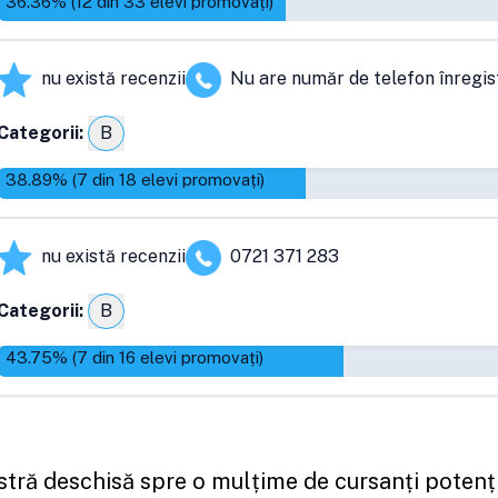
36.36
% (
12
din
33
elevi promovați)
nu există recenzii
Nu are număr de telefon înregis
Categorii:
B
38.89
% (
7
din
18
elevi promovați)
nu există recenzii
0721 371 283
Categorii:
B
43.75
% (
7
din
16
elevi promovați)
astră deschisă spre o mulțime de cursanți potenți