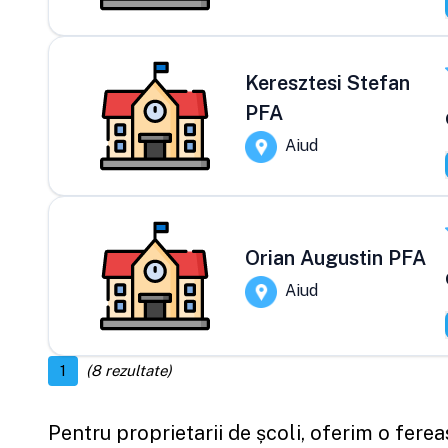
Keresztesi Stefan
PFA
Aiud
Orian Augustin PFA
Aiud
1
(
8
rezultate)
Pentru proprietarii de școli, oferim o fere