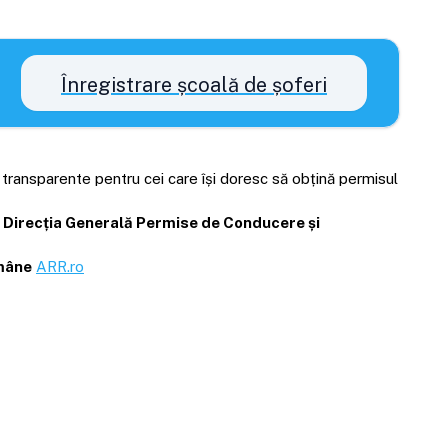
Înregistrare școală de șoferi
i transparente pentru cei care își doresc să obțină permisul
Direcția Generală Permise de Conducere și
omâne
ARR.ro