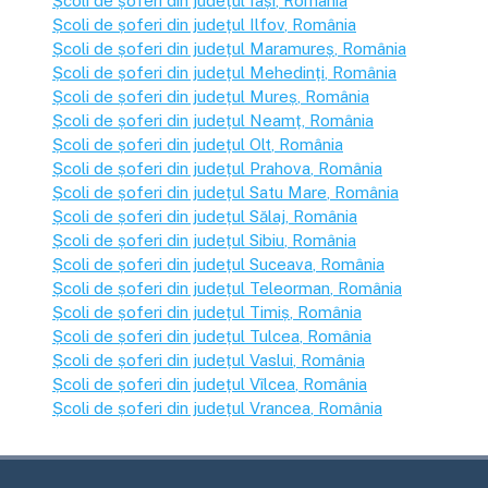
Școli de șoferi din județul
Iași
, România
Școli de șoferi din județul
Ilfov
, România
Școli de șoferi din județul
Maramureș
, România
Școli de șoferi din județul
Mehedinți
, România
Școli de șoferi din județul
Mureș
, România
Școli de șoferi din județul
Neamț
, România
Școli de șoferi din județul
Olt
, România
Școli de șoferi din județul
Prahova
, România
Școli de șoferi din județul
Satu Mare
, România
Școli de șoferi din județul
Sălaj
, România
Școli de șoferi din județul
Sibiu
, România
Școli de șoferi din județul
Suceava
, România
Școli de șoferi din județul
Teleorman
, România
Școli de șoferi din județul
Timiș
, România
Școli de șoferi din județul
Tulcea
, România
Școli de șoferi din județul
Vaslui
, România
Școli de șoferi din județul
Vîlcea
, România
Școli de șoferi din județul
Vrancea
, România