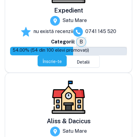
Expedient
Satu Mare
nu există recenzii
0741 145 520
Categorii:
B
54.00
% (
54
din
100
elevi promovați)
Înscrie-te
Detalii
Aliss & Dacicus
Satu Mare