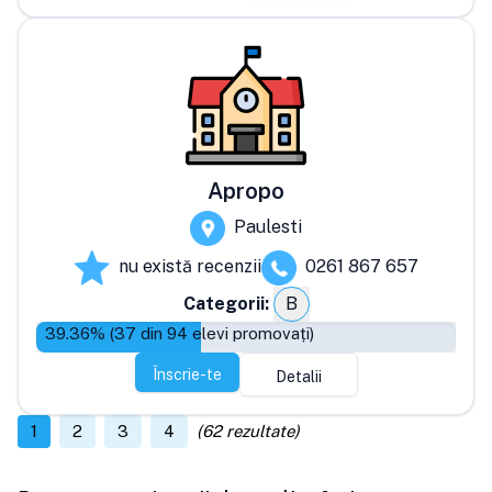
Apropo
Paulesti
nu există recenzii
0261 867 657
Categorii:
B
39.36
% (
37
din
94
elevi promovați)
Înscrie-te
Detalii
1
2
3
4
(
62
rezultate)