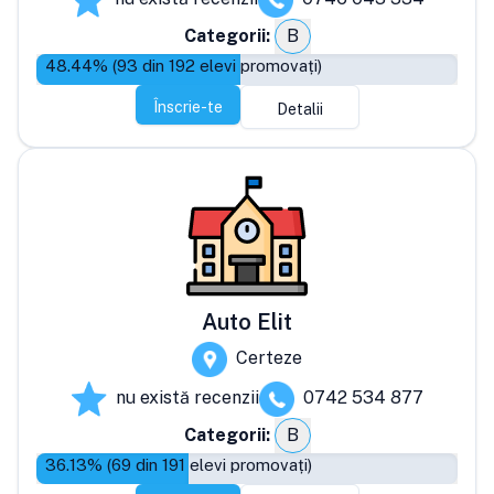
Categorii:
B
48.44
% (
93
din
192
elevi promovați)
Înscrie-te
Detalii
Auto Elit
Certeze
nu există recenzii
0742 534 877
Categorii:
B
36.13
% (
69
din
191
elevi promovați)