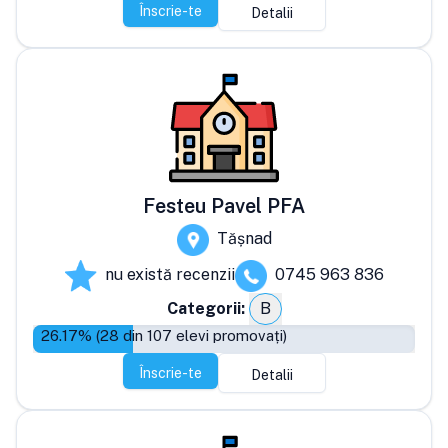
Înscrie-te
Detalii
Festeu Pavel PFA
Tășnad
nu există recenzii
0745 963 836
Categorii:
B
26.17
% (
28
din
107
elevi promovați)
Înscrie-te
Detalii