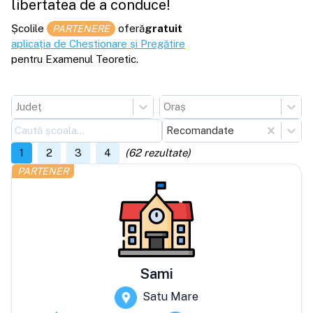
libertatea de a conduce!
Școlile
oferă
gratuit
PARTENERE
aplicația de Chestionare și Pregătire
pentru Examenul Teoretic.
Județ
Oraș
Recomandate
1
2
3
4
(
62
rezultate)
PARTENER
Sami
Satu Mare