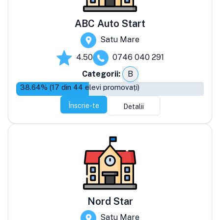
ABC Auto Start
Satu Mare
4.50
0746 040 291
Categorii:
B
38.64
% (
17
din
44
elevi promovați)
Înscrie-te
Detalii
Nord Star
Satu Mare