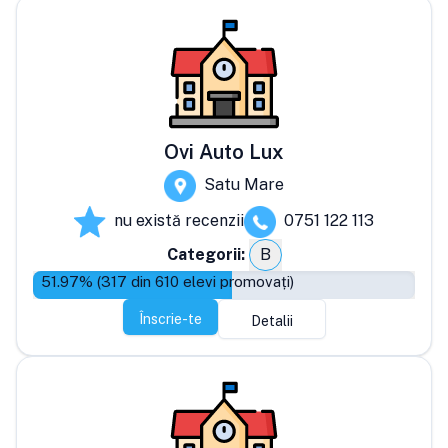
Ovi Auto Lux
Satu Mare
nu există recenzii
0751 122 113
Categorii:
B
51.97
% (
317
din
610
elevi promovați)
Înscrie-te
Detalii