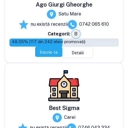
Ago Giurgi Gheorghe
Satu Mare
nu există recenzii
0742 065 610
Categorii:
B
48.35
% (
117
din
242
elevi promovați)
Înscrie-te
Detalii
Best Sigma
Carei
nu există recenzii
0746 043 334