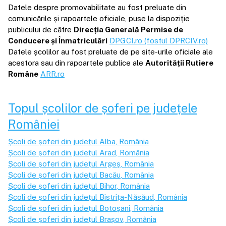
Datele despre promovabilitate au fost preluate din
comunicările și rapoartele oficiale, puse la dispoziție
publicului de către
Direcția Generală Permise de
Conducere și Înmatriculări
DPGCI.ro (fostul DPRCIV.ro)
Datele școlilor au fost preluate de pe site-urile oficiale ale
acestora sau din rapoartele publice ale
Autorității Rutiere
Române
ARR.ro
Topul școlilor de șoferi pe județele
României
Școli de șoferi din județul
Alba
, România
Școli de șoferi din județul
Arad
, România
Școli de șoferi din județul
Argeș
, România
Școli de șoferi din județul
Bacău
, România
Școli de șoferi din județul
Bihor
, România
Școli de șoferi din județul
Bistrița-Năsăud
, România
Școli de șoferi din județul
Botoșani
, România
Școli de șoferi din județul
Brașov
, România