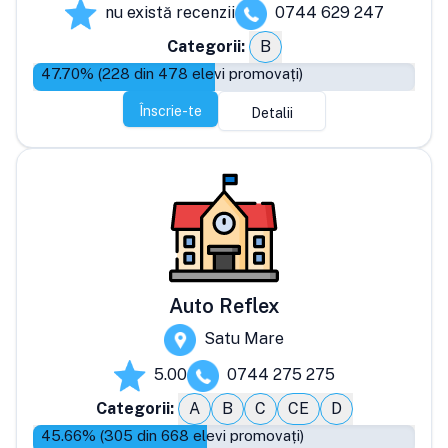
nu există recenzii
0744 629 247
Categorii:
B
47.70
% (
228
din
478
elevi promovați)
Înscrie-te
Detalii
Auto Reflex
Satu Mare
5.00
0744 275 275
Categorii:
A
B
C
CE
D
45.66
% (
305
din
668
elevi promovați)