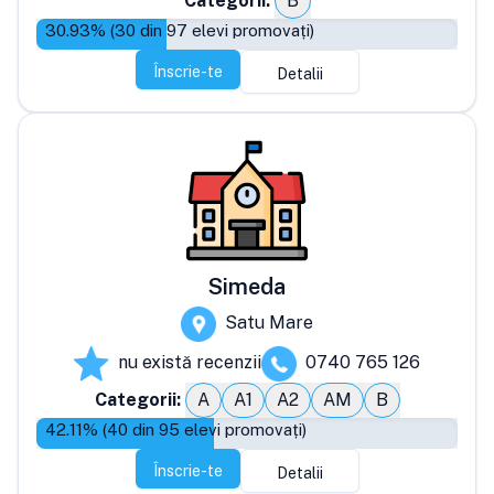
Categorii:
B
30.93
% (
30
din
97
elevi promovați)
Înscrie-te
Detalii
Simeda
Satu Mare
nu există recenzii
0740 765 126
Categorii:
A
A1
A2
AM
B
42.11
% (
40
din
95
elevi promovați)
Înscrie-te
Detalii