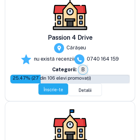
Passion 4 Drive
Cărășeu
nu există recenzii
0740 164 159
Categorii:
B
25.47
% (
27
din
106
elevi promovați)
Înscrie-te
Detalii