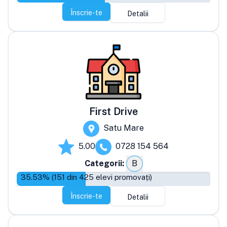
Înscrie-te
Detalii
First Drive
Satu Mare
5.00
0728 154 564
Categorii:
B
35.53
% (
151
din
425
elevi promovați)
Înscrie-te
Detalii