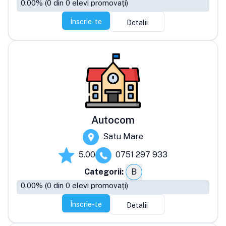
0.00
% (
0
din
0
elevi promovați)
Înscrie-te
Detalii
Autocom
Satu Mare
5.00
0751 297 933
Categorii:
B
0.00
% (
0
din
0
elevi promovați)
Înscrie-te
Detalii