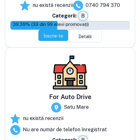
nu există recenzii
0740 794 370
Categorii:
B
39.39
% (
39
din
99
elevi promovați)
Înscrie-te
Detalii
For Auto Drive
Satu Mare
nu există recenzii
Nu are număr de telefon înregistrat