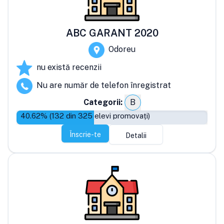
ABC GARANT 2020
Odoreu
nu există recenzii
Nu are număr de telefon înregistrat
Categorii:
B
40.62
% (
132
din
325
elevi promovați)
Înscrie-te
Detalii