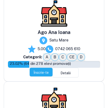
Ago Ana Ioana
Satu Mare
5.00
0742 065 610
Categorii:
A
B
C
CE
D
23.02
% (
64
din
278
elevi promovați)
Înscrie-te
Detalii