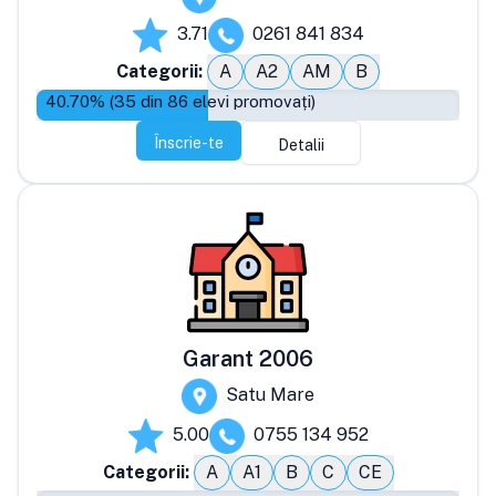
3.71
0261 841 834
Categorii:
A
A2
AM
B
40.70
% (
35
din
86
elevi promovați)
Înscrie-te
Detalii
Garant 2006
Satu Mare
5.00
0755 134 952
Categorii:
A
A1
B
C
CE