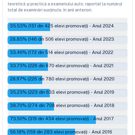
teoretică și practică a examenului auto, raportat la numărul
total de examinări susținute, în anii anteriori.
35.53
% (
151
din
425
elevi promovați)
-
Anul 2024
28.85
% (
146
din
506
elevi promovați)
-
Anul 2023
33.46
% (
172
din
514
elevi promovați)
-
Anul 2022
33.73
% (
226
din
670
elevi promovați)
-
Anul 2021
28.97
% (
226
din
780
elevi promovați)
-
Anul 2020
35.23
% (
223
din
633
elevi promovați)
-
Anul 2019
38.70
% (
274
din
708
elevi promovați)
-
Anul 2018
73.50
% (
319
din
434
elevi promovați)
-
Anul 2017
56.18
% (
159
din
283
elevi promovați)
-
Anul 2016