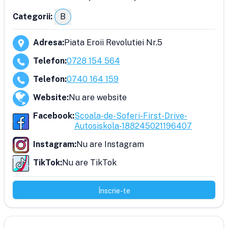
Categorii:
B
Adresa
:
Piata Eroii Revolutiei Nr.5
Telefon
:
0728 154 564
Telefon
:
0740 164 159
Website
:
Nu are website
Facebook
:
Scoala-de-Soferi-First-Drive-
Autosiskola-188245021196407
Instagram
:
Nu are Instagram
TikTok
:
Nu are TikTok
Înscrie-te