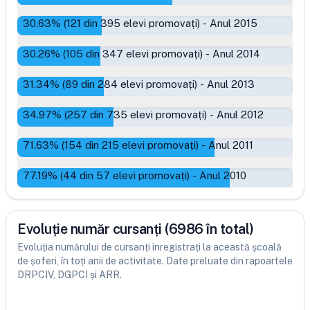
30.63
% (
121
din
395
elevi promovați)
-
Anul 2015
30.26
% (
105
din
347
elevi promovați)
-
Anul 2014
31.34
% (
89
din
284
elevi promovați)
-
Anul 2013
34.97
% (
257
din
735
elevi promovați)
-
Anul 2012
71.63
% (
154
din
215
elevi promovați)
-
Anul 2011
77.19
% (
44
din
57
elevi promovați)
-
Anul 2010
Evoluție număr cursanți (6986 în total)
Evoluția numărului de cursanți înregistrați la această școală
de șoferi, în toți anii de activitate. Date preluate din rapoartele
DRPCIV, DGPCI și ARR.