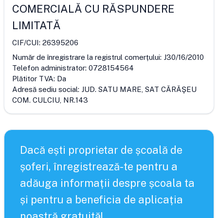
COMERCIALĂ CU RĂSPUNDERE
LIMITATĂ
CIF/CUI:
26395206
Număr de înregistrare la registrul comerțului:
J30/16/2010
Telefon administrator:
0728154564
Plătitor TVA:
Da
Adresă sediu social:
JUD. SATU MARE, SAT CĂRĂŞEU
COM. CULCIU, NR.143
Dacă ești proprietar de școală de
șoferi, înregistrează-te pentru a
adăuga informații despre școala ta
și pentru a beneficia de aplicația
noastră gratuită!