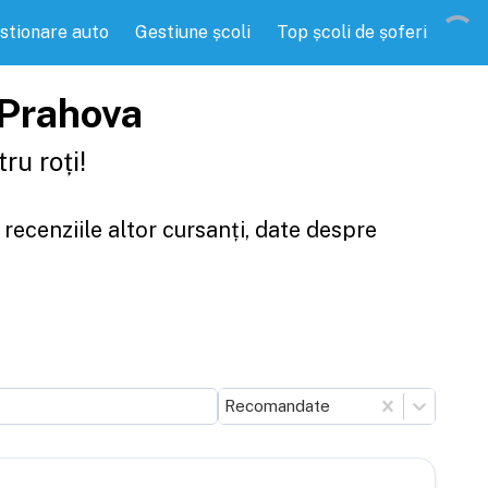
stionare auto
Gestiune școli
Top școli de șoferi
l Prahova
ru roți!
 recenziile altor cursanți, date despre
Recomandate