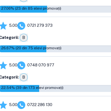
27.06
% (
23
din
85
elevi promovați)
5.00
0721 279 373
Categorii:
B
26.67
% (
20
din
75
elevi promovați)
5.00
0748 070 977
Categorii:
B
22.54
% (
39
din
173
elevi promovați)
5.00
0722 286 130