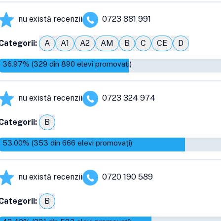
nu există recenzii
0723 881 991
Categorii:
A
A1
A2
AM
B
C
CE
D
36.97
% (
329
din
890
elevi promovați)
nu există recenzii
0723 324 974
Categorii:
B
53.00
% (
353
din
666
elevi promovați)
nu există recenzii
0720 190 589
Categorii:
B