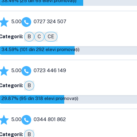
38.46
% (
25
din
65
elevi promovați)
5.00
0727 324 507
Categorii:
B
C
CE
34.59
% (
101
din
292
elevi promovați)
5.00
0723 446 149
Categorii:
B
29.87
% (
95
din
318
elevi promovați)
5.00
0344 801 862
Categorii:
B