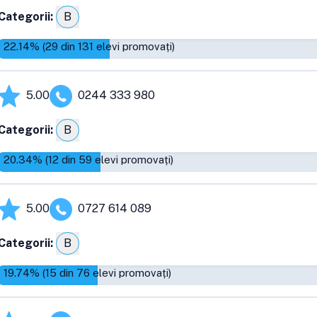
Categorii:
B
22.14
% (
29
din
131
elevi promovați)
5.00
0244 333 980
Categorii:
B
20.34
% (
12
din
59
elevi promovați)
5.00
0727 614 089
Categorii:
B
19.74
% (
15
din
76
elevi promovați)