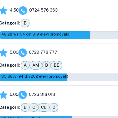
4.50
0724 576 363
Categorii:
B
48.28
% (
154
din
319
elevi promovați)
5.00
0729 778 777
Categorii:
A
AM
B
BE
35.88
% (
94
din
262
elevi promovați)
5.00
0723 318 013
Categorii:
B
C
CE
D