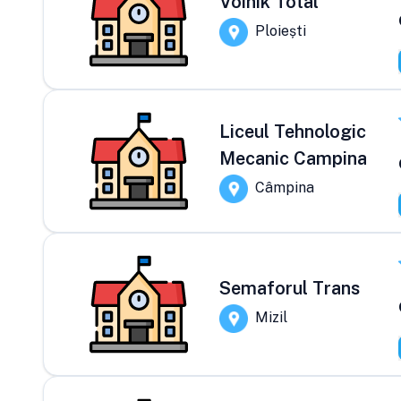
Voinik Total
Ploiești
Liceul Tehnologic
Mecanic Campina
Câmpina
Semaforul Trans
Mizil