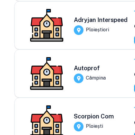
Adryjan Interspeed
Ploieștiori
Autoprof
Câmpina
Scorpion Com
Ploiești