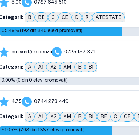
5.00
0787 645 510
Categorii:
B
BE
C
CE
D
R
ATESTATE
55.49
% (
192
din
346
elevi promovați)
nu există recenzii
0725 157 371
Categorii:
A
A1
A2
AM
B
B1
0.00
% (
0
din
0
elevi promovați)
4.75
0744 273 449
Categorii:
A
A1
A2
AM
B
B1
BE
C
CE
51.05
% (
708
din
1387
elevi promovați)