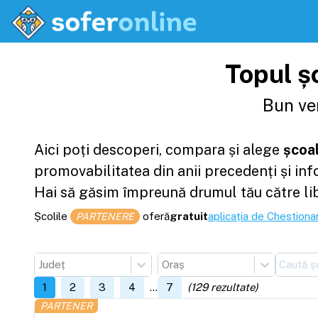
Topul șc
Bun ven
Aici poți descoperi, compara și alege
școal
promovabilitatea din anii precedenți și in
Hai să găsim împreună drumul tău către li
Școlile
oferă
gratuit
aplicația de Chestionar
PARTENERE
Județ
Oraș
1
2
3
4
...
7
(
129
rezultate)
PARTENER