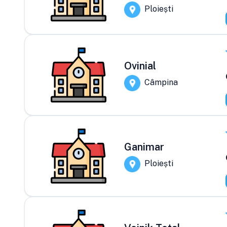
Ploiești
Ovinial
Câmpina
Ganimar
Ploiești