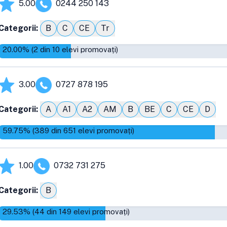
5.00
0244 250 143
Categorii:
B
C
CE
Tr
20.00
% (
2
din
10
elevi promovați)
3.00
0727 878 195
Categorii:
A
A1
A2
AM
B
BE
C
CE
D
59.75
% (
389
din
651
elevi promovați)
1.00
0732 731 275
Categorii:
B
29.53
% (
44
din
149
elevi promovați)