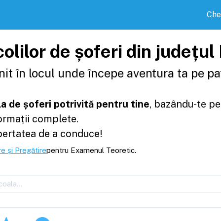
Che
olilor de șoferi din județu
it în locul unde începe aventura ta pe pat
a de șoferi potrivită pentru tine
, bazându-te pe
formații complete.
bertatea de a conduce!
e și Pregătire
pentru Examenul Teoretic.