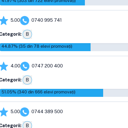
41.97
% (
303
din
722
elevi promovați)
5.00
0740 995 741
Categorii:
B
44.87
% (
35
din
78
elevi promovați)
4.00
0747 200 400
Categorii:
B
51.05
% (
340
din
666
elevi promovați)
5.00
0744 389 500
Categorii:
B