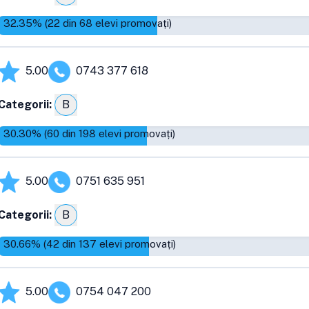
32.35
% (
22
din
68
elevi promovați)
5.00
0743 377 618
Categorii:
B
30.30
% (
60
din
198
elevi promovați)
5.00
0751 635 951
Categorii:
B
30.66
% (
42
din
137
elevi promovați)
5.00
0754 047 200