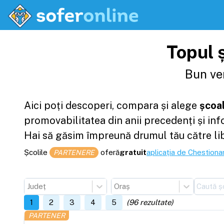
Topul ș
Bun ven
Aici poți descoperi, compara și alege
școal
promovabilitatea din anii precedenți și in
Hai să găsim împreună drumul tău către li
Școlile
oferă
gratuit
aplicația de Chestionar
PARTENERE
Județ
Oraș
1
2
3
4
5
(
96
rezultate)
PARTENER