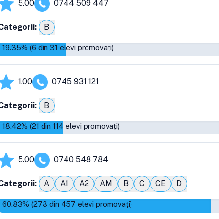
5.00
0744 509 447
Categorii:
B
19.35
% (
6
din
31
elevi promovați)
1.00
0745 931 121
Categorii:
B
18.42
% (
21
din
114
elevi promovați)
5.00
0740 548 784
Categorii:
A
A1
A2
AM
B
C
CE
D
60.83
% (
278
din
457
elevi promovați)