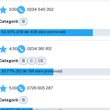
3.50
0234 545 352
Categorii:
B
53.43
% (
218
din
408
elevi promovați)
4.50
0234 361 812
Categorii:
B
C
CE
30.77
% (
52
din
169
elevi promovați)
5.00
0726 605 287
Categorii:
B