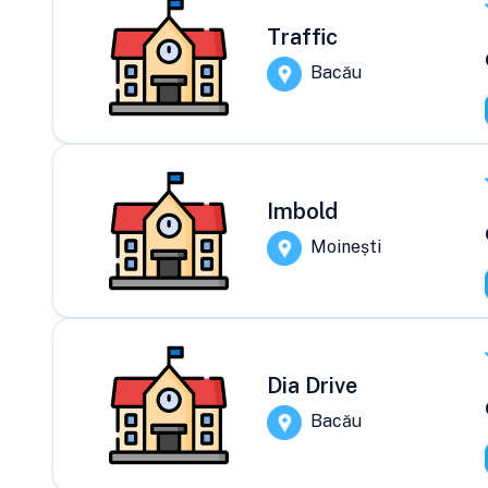
Traffic
Bacău
Imbold
Moinești
Dia Drive
Bacău