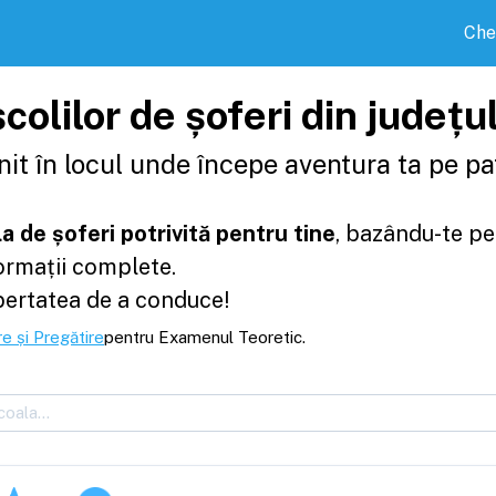
Che
colilor de șoferi din județ
it în locul unde începe aventura ta pe pat
a de șoferi potrivită pentru tine
, bazându-te pe
formații complete.
bertatea de a conduce!
e și Pregătire
pentru Examenul Teoretic.