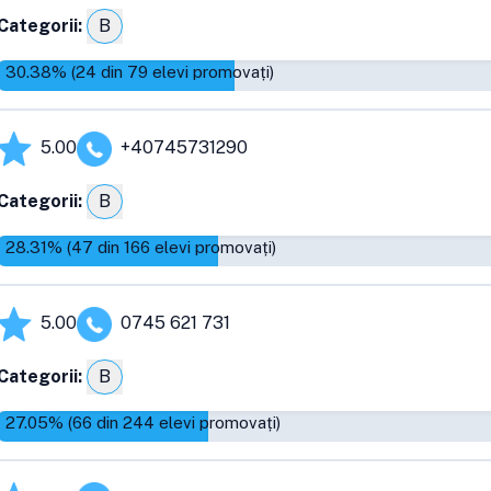
Categorii:
B
30.38
% (
24
din
79
elevi promovați)
5.00
+40745731290
Categorii:
B
28.31
% (
47
din
166
elevi promovați)
5.00
0745 621 731
Categorii:
B
27.05
% (
66
din
244
elevi promovați)