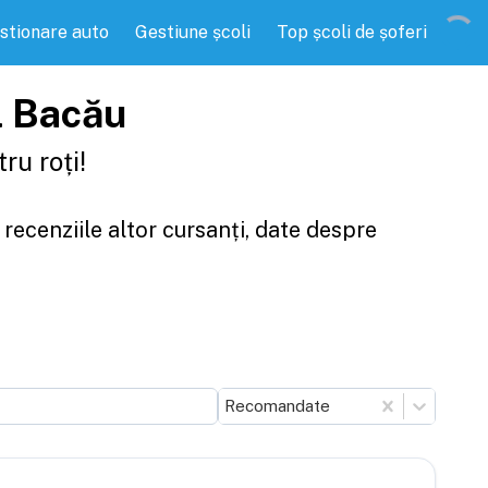
stionare auto
Gestiune școli
Top școli de șoferi
ul Bacău
ru roți!
 recenziile altor cursanți, date despre
Recomandate