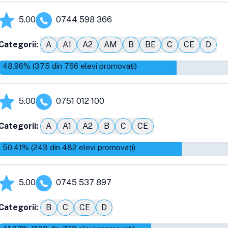
5.00
0744 598 366
Categorii:
A
A1
A2
AM
B
BE
C
CE
D
48.96
% (
375
din
766
elevi promovați)
5.00
0751 012 100
Categorii:
A
A1
A2
B
C
CE
50.41
% (
243
din
482
elevi promovați)
5.00
0745 537 897
Categorii:
B
C
CE
D