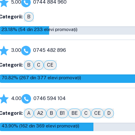
5.00
0744 884 960
Categorii:
B
23.18
% (
54
din
233
elevi promovați)
3.00
0745 482 896
Categorii:
B
C
CE
70.82
% (
267
din
377
elevi promovați)
4.00
0746 594 104
Categorii:
A
A2
B
B1
BE
C
CE
D
43.90
% (
162
din
369
elevi promovați)