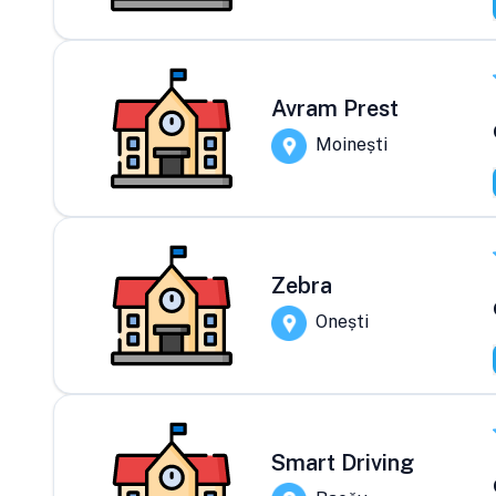
Avram Prest
Moinești
Zebra
Onești
Smart Driving