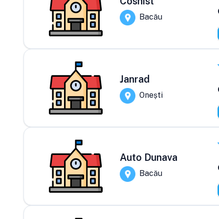
Cosnist
Bacău
Janrad
Onești
Auto Dunava
Bacău