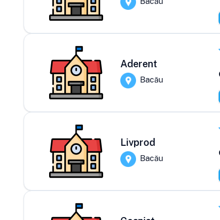
Bacău
Aderent
Bacău
Livprod
Bacău