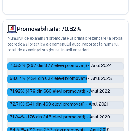
Promovabilitate:
70.82
%
Numărul de examinări promovate la prima prezentare la proba
teoretică și practică a examenului auto, raportat la numărul
total de examinări susținute, în anii anteriori.
70.82
% (
267
din
377
elevi promovați)
-
Anul 2024
68.67
% (
434
din
632
elevi promovați)
-
Anul 2023
71.92
% (
479
din
666
elevi promovați)
-
Anul 2022
72.71
% (
341
din
469
elevi promovați)
-
Anul 2021
71.84
% (
176
din
245
elevi promovați)
-
Anul 2020
84.52
% (
213
din
252
elevi promovați)
-
Anul 2019