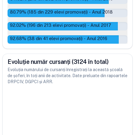
80.79
% (
185
din
229
elevi promovați)
-
Anul 2018
92.02
% (
196
din
213
elevi promovați)
-
Anul 2017
92.68
% (
38
din
41
elevi promovați)
-
Anul 2016
Evoluție număr cursanți (3124 în total)
Evoluția numărului de cursanți înregistrați la această școală
de șoferi, în toți anii de activitate. Date preluate din rapoartele
DRPCIV, DGPCI și ARR.