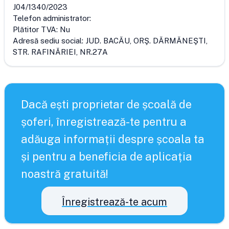
J04/1340/2023
Telefon administrator:
Plătitor TVA:
Nu
Adresă sediu social:
JUD. BACĂU, ORŞ. DĂRMĂNEŞTI,
STR. RAFINĂRIEI, NR.27A
Dacă ești proprietar de școală de
șoferi, înregistrează-te pentru a
adăuga informații despre școala ta
și pentru a beneficia de aplicația
noastră gratuită!
Înregistrează-te acum