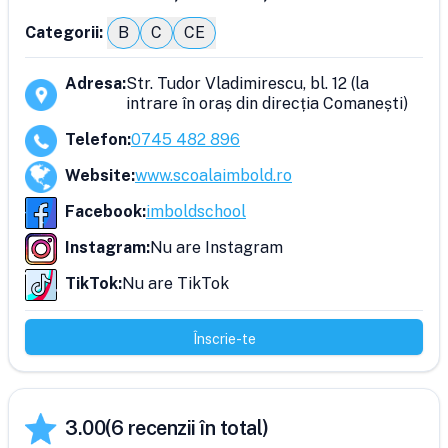
Categorii:
B
C
CE
Adresa
:
Str. Tudor Vladimirescu, bl. 12 (la
intrare în oraș din direcția Comanești)
Telefon
:
0745 482 896
Website
:
www.scoalaimbold.ro
Facebook
:
imboldschool
Instagram
:
Nu are Instagram
TikTok
:
Nu are TikTok
Înscrie-te
3.00
(
6
recenzii în total)