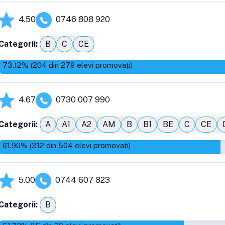
4.50
0746 808 920
Categorii:
B
C
CE
73.12
% (
204
din
279
elevi promovați)
4.67
0730 007 990
Categorii:
A
A1
A2
AM
B
B1
BE
C
CE
61.90
% (
312
din
504
elevi promovați)
5.00
0744 607 823
Categorii:
B