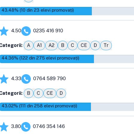
43.48
% (
10
din
23
elevi promovați)
4.50
0235 416 910
Categorii:
A
A1
A2
B
C
CE
D
Tr
44.36
% (
122
din
275
elevi promovați)
4.33
0764 589 790
Categorii:
B
C
CE
D
43.02
% (
111
din
258
elevi promovați)
3.80
0746 354 146