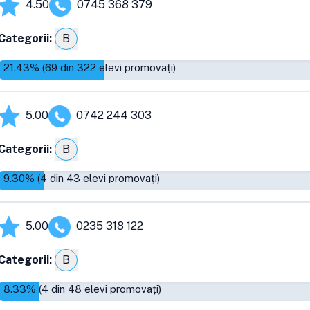
4.50
0745 368 379
Categorii:
B
21.43
% (
69
din
322
elevi promovați)
5.00
0742 244 303
Categorii:
B
9.30
% (
4
din
43
elevi promovați)
5.00
0235 318 122
Categorii:
B
8.33
% (
4
din
48
elevi promovați)