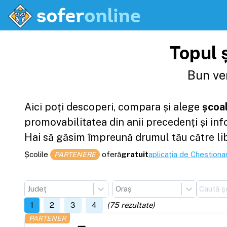
Topul ș
Bun ven
Aici poți descoperi, compara și alege
școal
promovabilitatea din anii precedenți și in
Hai să găsim împreună drumul tău către li
Școlile
oferă
gratuit
aplicația de Chestionar
PARTENERE
Județ
Oraș
1
2
3
4
(
75
rezultate)
PARTENER