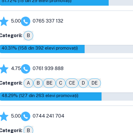
51.72
% (
15
din
29
elevi promovați)
5.00
0765 337 132
Categorii:
B
40.31
% (
158
din
392
elevi promovați)
4.75
0761 939 888
Categorii:
A
B
BE
C
CE
D
DE
48.29
% (
127
din
263
elevi promovați)
5.00
0744 241 704
Categorii:
B