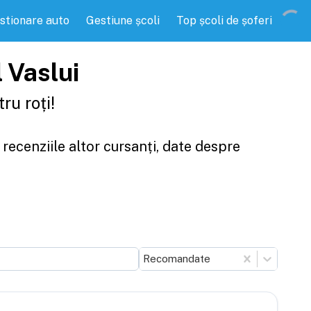
stionare auto
Gestiune școli
Top școli de șoferi
l Vaslui
ru roți!
 recenziile altor cursanți, date despre
Recomandate