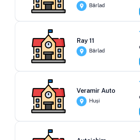
Bârlad
Ray 11
Bârlad
Veramir Auto
Huși