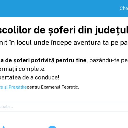
Che
colilor de șoferi din județu
it în locul unde începe aventura ta pe pat
a de șoferi potrivită pentru tine
, bazându-te pe
formații complete.
bertatea de a conduce!
e și Pregătire
pentru Examenul Teoretic.