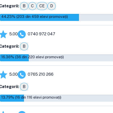
Categorii:
B
C
CE
D
44.23
% (
203
din
459
elevi promovați)
5.00
0740 972 047
Categorii:
B
16.36
% (
36
din
220
elevi promovați)
5.00
0765 210 266
Categorii:
B
13.79
% (
16
din
116
elevi promovați)