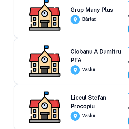
Grup Many Plus
Bârlad
Ciobanu A Dumitru
PFA
Vaslui
Liceul Stefan
Procopiu
Vaslui