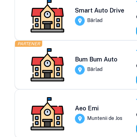
Smart Auto Drive
Bârlad
PARTENER
Bum Bum Auto
Bârlad
Aeo Emi
Muntenii de Jos