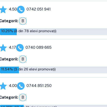
4.50
0742 051 941
Categorii:
B
10.26
% (
8
din
78
elevi promovați)
4.17
0740 089 665
Categorii:
B
11.54
% (
3
din
26
elevi promovați)
4.00
0744 851 250
Categorii:
B