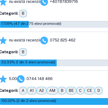
nu există recenzii
+40787839716
Categorii:
B
17.09
% (
47
din
275
elevi promovați)
nu există recenzii
0752 825 462
Categorii:
B
33.33
% (
1
din
3
elevi promovați)
5.00
0744 148 466
Categorii:
A
A1
A2
AM
B
BE
C
CE
D
100.00
% (
2
din
2
elevi promovați)