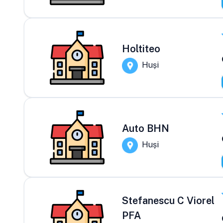
Holtiteo
Huși
Auto BHN
Huși
Stefanescu C Viorel
PFA