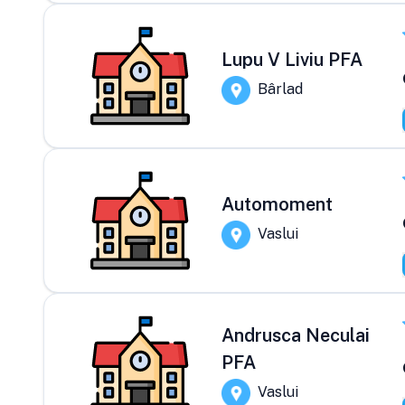
Lupu V Liviu PFA
Bârlad
Automoment
Vaslui
Andrusca Neculai
PFA
Vaslui