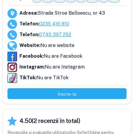
Adresa
:
Strada Stroe Belloescu, nr 43
Telefon
:
0235 416 910
Telefon
:
0745 397 252
Website
:
Nu are website
Facebook
:
Nu are Facebook
Instagram
:
Nu are Instagram
TikTok
:
Nu are TikTok
Înscrie-te
4.50
(
2
recenzii în total)
Recenziile și evaluările utilizatorilor SoferOnline pentru