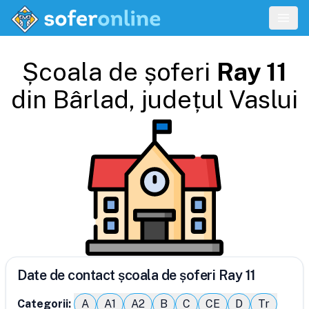
Școala de șoferi
Ray 11
din
Bârlad
, județul
Vaslui
Date de contact școala de șoferi Ray 11
Categorii:
A
A1
A2
B
C
CE
D
Tr