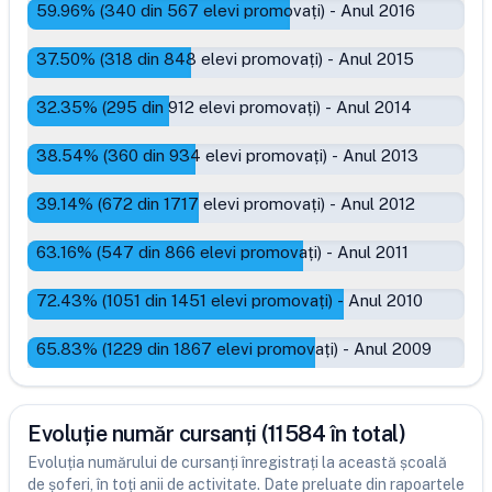
59.96
% (
340
din
567
elevi promovați)
-
Anul 2016
37.50
% (
318
din
848
elevi promovați)
-
Anul 2015
32.35
% (
295
din
912
elevi promovați)
-
Anul 2014
38.54
% (
360
din
934
elevi promovați)
-
Anul 2013
39.14
% (
672
din
1717
elevi promovați)
-
Anul 2012
63.16
% (
547
din
866
elevi promovați)
-
Anul 2011
72.43
% (
1051
din
1451
elevi promovați)
-
Anul 2010
65.83
% (
1229
din
1867
elevi promovați)
-
Anul 2009
Evoluție număr cursanți (11584 în total)
Evoluția numărului de cursanți înregistrați la această școală
de șoferi, în toți anii de activitate. Date preluate din rapoartele