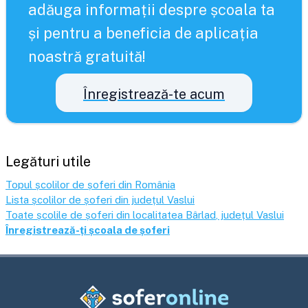
adăuga informații despre școala ta
și pentru a beneficia de aplicația
noastră gratuită!
Înregistrează-te acum
Legături utile
Topul școlilor de șoferi din România
Lista școlilor de șoferi din județul
Vaslui
Toate școlile de șoferi din localitatea
Bârlad
, județul
Vaslui
Înregistrează-ți școala de șoferi