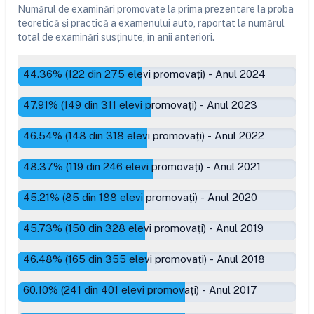
Numărul de examinări promovate la prima prezentare la proba
teoretică și practică a examenului auto, raportat la numărul
total de examinări susținute, în anii anteriori.
44.36
% (
122
din
275
elevi promovați)
-
Anul 2024
47.91
% (
149
din
311
elevi promovați)
-
Anul 2023
46.54
% (
148
din
318
elevi promovați)
-
Anul 2022
48.37
% (
119
din
246
elevi promovați)
-
Anul 2021
45.21
% (
85
din
188
elevi promovați)
-
Anul 2020
45.73
% (
150
din
328
elevi promovați)
-
Anul 2019
46.48
% (
165
din
355
elevi promovați)
-
Anul 2018
60.10
% (
241
din
401
elevi promovați)
-
Anul 2017