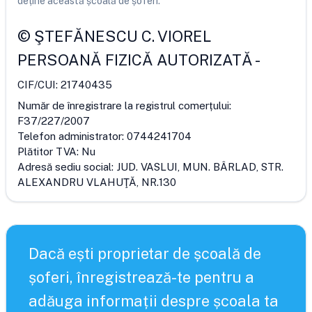
deține această școală de șoferi.
©
ŞTEFĂNESCU C. VIOREL
PERSOANĂ FIZICĂ AUTORIZATĂ
-
CIF/CUI:
21740435
Număr de înregistrare la registrul comerțului:
F37/227/2007
Telefon administrator:
0744241704
Plătitor TVA:
Nu
Adresă sediu social:
JUD. VASLUI, MUN. BÂRLAD, STR.
ALEXANDRU VLAHUŢĂ, NR.130
Dacă ești proprietar de școală de
șoferi, înregistrează-te pentru a
adăuga informații despre școala ta