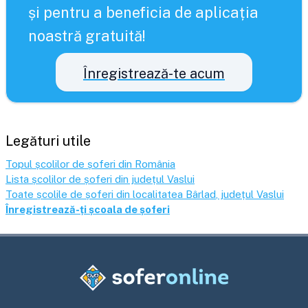
și pentru a beneficia de aplicația
noastră gratuită!
Înregistrează-te acum
Legături utile
Topul școlilor de șoferi din România
Lista școlilor de șoferi din județul
Vaslui
Toate școlile de șoferi din localitatea
Bârlad
, județul
Vaslui
Înregistrează-ți școala de șoferi