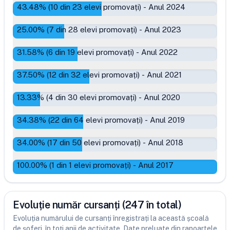
43.48
% (
10
din
23
elevi promovați)
-
Anul 2024
25.00
% (
7
din
28
elevi promovați)
-
Anul 2023
31.58
% (
6
din
19
elevi promovați)
-
Anul 2022
37.50
% (
12
din
32
elevi promovați)
-
Anul 2021
13.33
% (
4
din
30
elevi promovați)
-
Anul 2020
34.38
% (
22
din
64
elevi promovați)
-
Anul 2019
34.00
% (
17
din
50
elevi promovați)
-
Anul 2018
100.00
% (
1
din
1
elevi promovați)
-
Anul 2017
Evoluție număr cursanți (247 în total)
Evoluția numărului de cursanți înregistrați la această școală
de șoferi, în toți anii de activitate. Date preluate din rapoartele