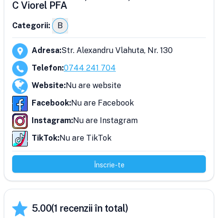
C Viorel PFA
Categorii:
B
Adresa
:
Str. Alexandru Vlahuta, Nr. 130
Telefon
:
0744 241 704
Website
:
Nu are website
Facebook
:
Nu are Facebook
Instagram
:
Nu are Instagram
TikTok
:
Nu are TikTok
Înscrie-te
5.00
(
1
recenzii în total)