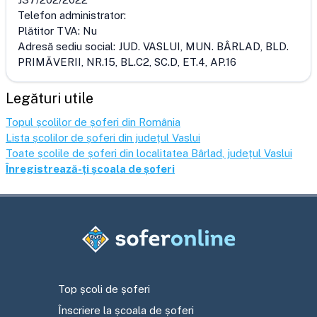
Telefon administrator:
Plătitor TVA:
Nu
Adresă sediu social:
JUD. VASLUI, MUN. BÂRLAD, BLD.
PRIMĂVERII, NR.15, BL.C2, SC.D, ET.4, AP.16
Legături utile
Topul școlilor de șoferi din România
Lista școlilor de șoferi din județul
Vaslui
Toate școlile de șoferi din localitatea
Bârlad
, județul
Vaslui
Înregistrează-ți școala de șoferi
Top școli de șoferi
Înscriere la școala de șoferi