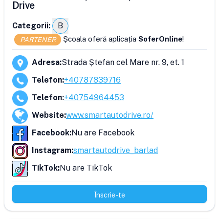
Drive
Categorii:
B
Școala oferă aplicația
SoferOnline
!
PARTENER
Adresa
:
Strada Ștefan cel Mare nr. 9, et. 1
Telefon
:
+40787839716
Telefon
:
+40754964453
Website
:
www.smartautodrive.ro/
Facebook
:
Nu are Facebook
Instagram
:
smartautodrive_barlad
TikTok
:
Nu are TikTok
Înscrie-te