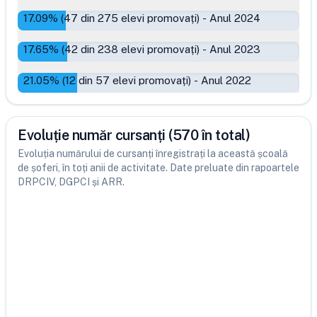
17.09
% (
47
din
275
elevi promovați)
-
Anul 2024
17.65
% (
42
din
238
elevi promovați)
-
Anul 2023
21.05
% (
12
din
57
elevi promovați)
-
Anul 2022
Evoluție număr cursanți (570 în total)
Evoluția numărului de cursanți înregistrați la această școală
de șoferi, în toți anii de activitate. Date preluate din rapoartele
DRPCIV, DGPCI și ARR.