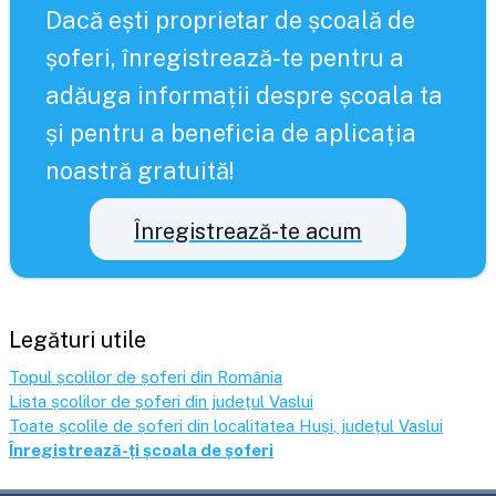
Dacă ești proprietar de școală de
șoferi, înregistrează-te pentru a
adăuga informații despre școala ta
și pentru a beneficia de aplicația
noastră gratuită!
Înregistrează-te acum
Legături utile
Topul școlilor de șoferi din România
Lista școlilor de șoferi din județul
Vaslui
Toate școlile de șoferi din localitatea
Huși
, județul
Vaslui
Înregistrează-ți școala de șoferi