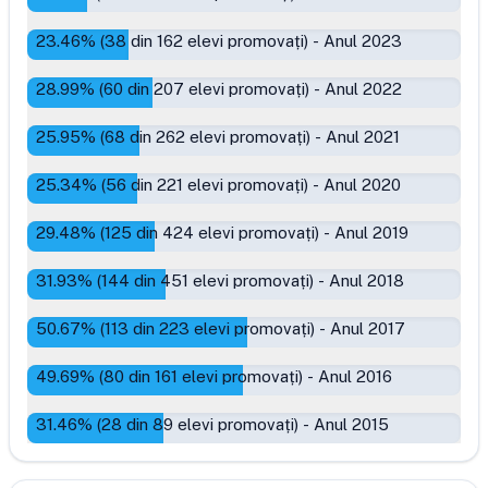
23.46
% (
38
din
162
elevi promovați)
-
Anul 2023
28.99
% (
60
din
207
elevi promovați)
-
Anul 2022
25.95
% (
68
din
262
elevi promovați)
-
Anul 2021
25.34
% (
56
din
221
elevi promovați)
-
Anul 2020
29.48
% (
125
din
424
elevi promovați)
-
Anul 2019
31.93
% (
144
din
451
elevi promovați)
-
Anul 2018
50.67
% (
113
din
223
elevi promovați)
-
Anul 2017
49.69
% (
80
din
161
elevi promovați)
-
Anul 2016
31.46
% (
28
din
89
elevi promovați)
-
Anul 2015