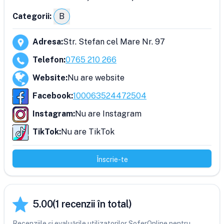
Categorii:
B
Adresa
:
Str. Stefan cel Mare Nr. 97
Telefon
:
0765 210 266
Website
:
Nu are website
Facebook
:
100063524472504
Instagram
:
Nu are Instagram
TikTok
:
Nu are TikTok
Înscrie-te
5.00
(
1
recenzii în total)
Recenziile și evaluările utilizatorilor SoferOnline pentru