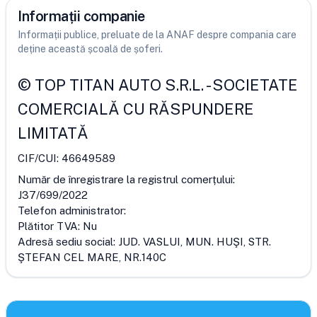
Informații companie
Informații publice, preluate de la ANAF despre compania care
deține această școală de șoferi.
©
TOP TITAN AUTO S.R.L.
-
SOCIETATE
COMERCIALĂ CU RĂSPUNDERE
LIMITATĂ
CIF/CUI:
46649589
Număr de înregistrare la registrul comerțului:
J37/699/2022
Telefon administrator:
Plătitor TVA:
Nu
Adresă sediu social:
JUD. VASLUI, MUN. HUŞI, STR.
ŞTEFAN CEL MARE, NR.140C