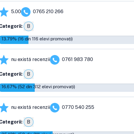
5.00
0765 210 266
Categorii:
B
13.79
% (
16
din
116
elevi promovați)
nu există recenzii
0761 983 780
Categorii:
B
16.67
% (
52
din
312
elevi promovați)
nu există recenzii
0770 540 255
Categorii:
B