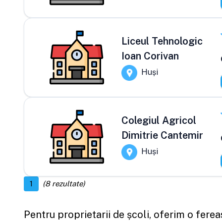
Liceul Tehnologic
Ioan Corivan
Huși
Colegiul Agricol
Dimitrie Cantemir
Huși
1
(
8
rezultate)
Pentru proprietarii de școli, oferim o fere