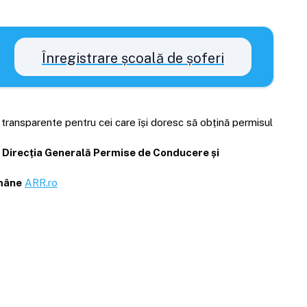
Înregistrare școală de șoferi
i transparente pentru cei care își doresc să obțină permisul
Direcția Generală Permise de Conducere și
omâne
ARR.ro