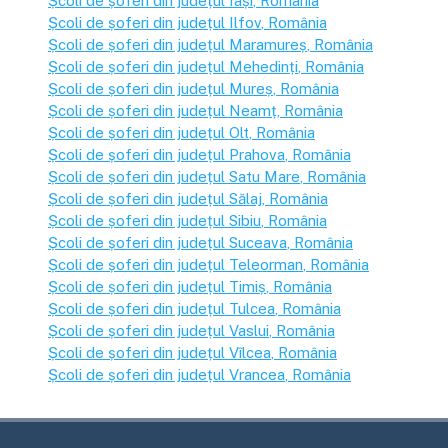
Școli de șoferi din județul
Iași
, România
Școli de șoferi din județul
Ilfov
, România
Școli de șoferi din județul
Maramureș
, România
Școli de șoferi din județul
Mehedinți
, România
Școli de șoferi din județul
Mureș
, România
Școli de șoferi din județul
Neamț
, România
Școli de șoferi din județul
Olt
, România
Școli de șoferi din județul
Prahova
, România
Școli de șoferi din județul
Satu Mare
, România
Școli de șoferi din județul
Sălaj
, România
Școli de șoferi din județul
Sibiu
, România
Școli de șoferi din județul
Suceava
, România
Școli de șoferi din județul
Teleorman
, România
Școli de șoferi din județul
Timiș
, România
Școli de șoferi din județul
Tulcea
, România
Școli de șoferi din județul
Vaslui
, România
Școli de șoferi din județul
Vîlcea
, România
Școli de șoferi din județul
Vrancea
, România