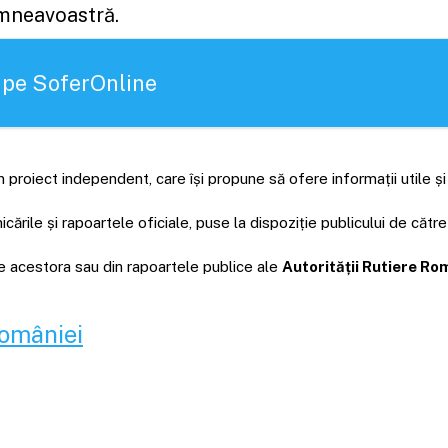
umneavoastră.
 pe SoferOnline
 proiect independent, care își propune să ofere informații utile ș
rile și rapoartele oficiale, puse la dispoziție publicului de către
ale acestora sau din rapoartele publice ale
Autorității Rutiere R
României