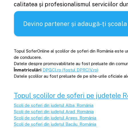
calitatea și profesionalismul serviciilor d
Devino partener și adaugă-ți școala
Topul SoferOnline al școlilor de șoferi din România este un
de conducere.
Datele despre promovabilitate au fost preluate din comunică
Înmatriculări
DPGCI.ro (fostul DPRCIV.ro)
Datele școlilor au fost preluate de pe site-urile oficiale 
Topul școlilor de șoferi pe județele 
Școli de șoferi din județul
Alba
, România
Școli de șoferi din județul
Arad
, România
Școli de șoferi din județul
Argeș
, România
Școli de șoferi din județul
Bacău
, România