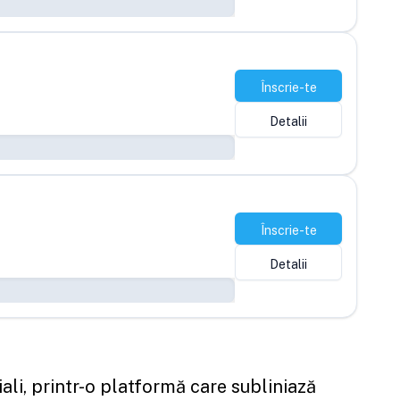
Înscrie-te
Detalii
Înscrie-te
Detalii
ali, printr-o platformă care subliniază