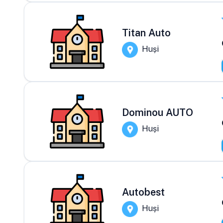
Titan Auto
Huși
Dominou AUTO
Huși
Autobest
Huși