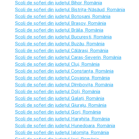
Școli de șoferi din județul
Bihor
, România
Școli de șoferi din județul
Bistrița-Năsăud
, România
Școli de șoferi din județul
Botoșani
, România
Școli de șoferi din județul
Brașov
, România
Școli de șoferi din județul
Brăila
, România
Școli de șoferi din județul
București
, România
Școli de șoferi din județul
Buzău
, România
Școli de șoferi din județul
Călărași
, România
Școli de șoferi din județul
Caraș-Severin
, România
Școli de șoferi din județul
Cluj
, România
Școli de șoferi din județul
Constanța
, România
Școli de șoferi din județul
Covasna
, România
Școli de șoferi din județul
Dîmbovița
, România
Școli de șoferi din județul
Dolj
, România
Școli de șoferi din județul
Galați
, România
Școli de șoferi din județul
Giurgiu
, România
Școli de șoferi din județul
Gorj
, România
Școli de șoferi din județul
Harghita
, România
Școli de șoferi din județul
Hunedoara
, România
Școli de șoferi din județul
Ialomița
, România