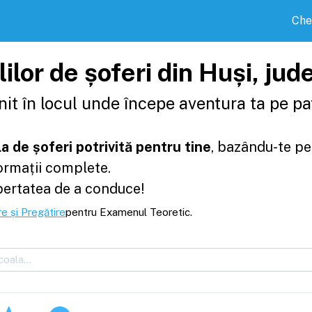
Che
ilor de șoferi din Huși, jud
it în locul unde începe aventura ta pe pat
a de șoferi potrivită pentru tine
, bazându-te pe
formații complete.
bertatea de a conduce!
e și Pregătire
pentru Examenul Teoretic.