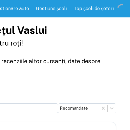
stionare auto
Gestiune școli
Top școli de șoferi
ețul Vaslui
ru roți!
 recenziile altor cursanți, date despre
Recomandate