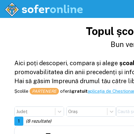
Topul școl
Bun ven
Aici poți descoperi, compara și alege
școal
promovabilitatea din anii precedenți și in
Hai să găsim împreună drumul tău către li
Școlile
oferă
gratuit
aplicația de Chestionar
PARTENERE
Județ
Oraș
1
(
8
rezultate)