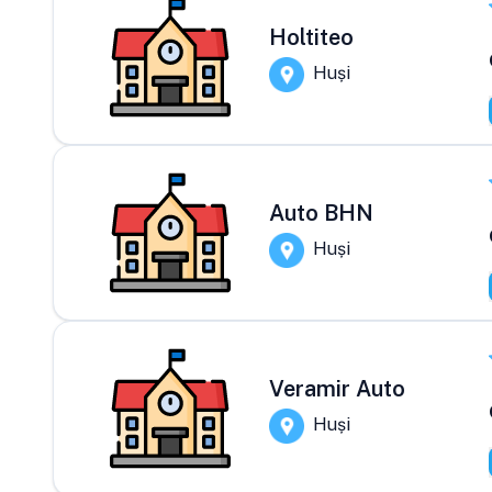
Holtiteo
Huși
Auto BHN
Huși
Veramir Auto
Huși