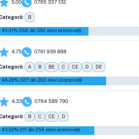
5.00
0765 337 132
Categorii:
B
40.31
% (
158
din
392
elevi promovați)
4.75
0761 939 888
Categorii:
A
B
BE
C
CE
D
DE
48.29
% (
127
din
263
elevi promovați)
4.33
0764 589 790
Categorii:
B
C
CE
D
43.02
% (
111
din
258
elevi promovați)