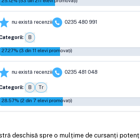
25.12
% (
53
din
211
elevi promovați)
nu există recenzii
0235 480 991
Categorii:
B
27.27
% (
3
din
11
elevi promovați)
nu există recenzii
0235 481 048
Categorii:
B
Tr
28.57
% (
2
din
7
elevi promovați)
astră deschisă spre o mulțime de cursanți potenți