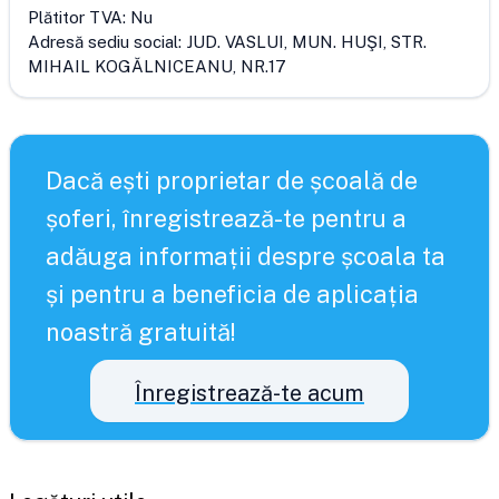
Plătitor TVA:
Nu
Adresă sediu social:
JUD. VASLUI, MUN. HUŞI, STR.
MIHAIL KOGĂLNICEANU, NR.17
Dacă ești proprietar de școală de
șoferi, înregistrează-te pentru a
adăuga informații despre școala ta
și pentru a beneficia de aplicația
noastră gratuită!
Înregistrează-te acum