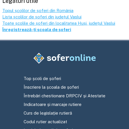
Legături utile
Topul școlilor de șoferi din România
Lista școlilor de șoferi din județul
Vaslui
Toate școlile de șoferi din localitatea
Huși
, județul
Vaslui
Înregistrează-ți școala de șoferi
Top școli de șoferi
Înscriere la școala de șoferi
Întrebări chestionare DRPCIV și Atestate
Indicatoare și marcaje rutiere
Curs de legislație rutieră
Codul rutier actualizat