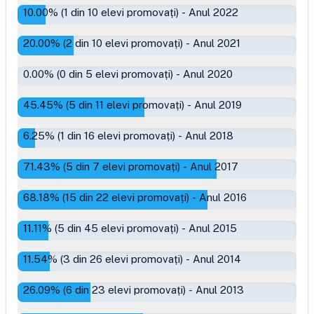
10.00
% (
1
din
10
elevi promovați)
-
Anul 2022
20.00
% (
2
din
10
elevi promovați)
-
Anul 2021
0.00
% (
0
din
5
elevi promovați)
-
Anul 2020
45.45
% (
5
din
11
elevi promovați)
-
Anul 2019
6.25
% (
1
din
16
elevi promovați)
-
Anul 2018
71.43
% (
5
din
7
elevi promovați)
-
Anul 2017
68.18
% (
15
din
22
elevi promovați)
-
Anul 2016
11.11
% (
5
din
45
elevi promovați)
-
Anul 2015
11.54
% (
3
din
26
elevi promovați)
-
Anul 2014
26.09
% (
6
din
23
elevi promovați)
-
Anul 2013