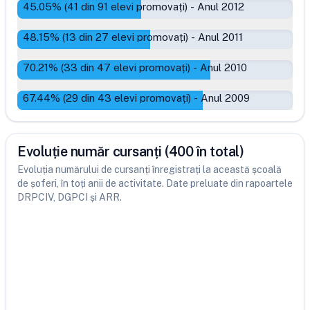
45.05
% (
41
din
91
elevi promovați)
-
Anul 2012
48.15
% (
13
din
27
elevi promovați)
-
Anul 2011
70.21
% (
33
din
47
elevi promovați)
-
Anul 2010
67.44
% (
29
din
43
elevi promovați)
-
Anul 2009
Evoluție număr cursanți (400 în total)
Evoluția numărului de cursanți înregistrați la această școală
de șoferi, în toți anii de activitate. Date preluate din rapoartele
DRPCIV, DGPCI și ARR.