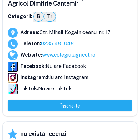
Agricol Dimitrie Cantemir
Categorii:
B
Tr
Adresa
:
Str. Mihail Kogălniceanu, nr. 17
Telefon
:
0235 481 048
Website
:
www.colegiulagricol.ro
Facebook
:
Nu are Facebook
Instagram
:
Nu are Instagram
TikTok
:
Nu are TikTok
Înscrie-te
nu există recenzii