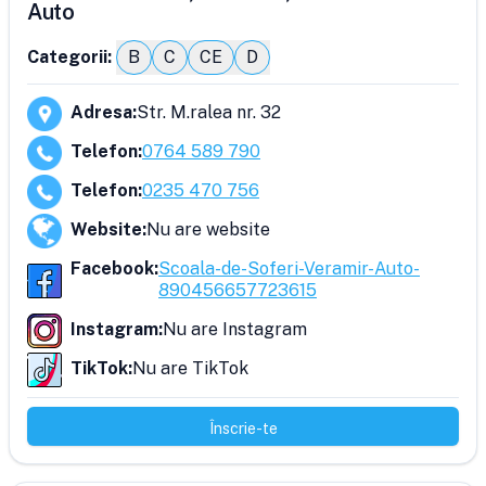
Auto
Categorii:
B
C
CE
D
Adresa
:
Str. M.ralea nr. 32
Telefon
:
0764 589 790
Telefon
:
0235 470 756
Website
:
Nu are website
Facebook
:
Scoala-de-Soferi-Veramir-Auto-
890456657723615
Instagram
:
Nu are Instagram
TikTok
:
Nu are TikTok
Înscrie-te