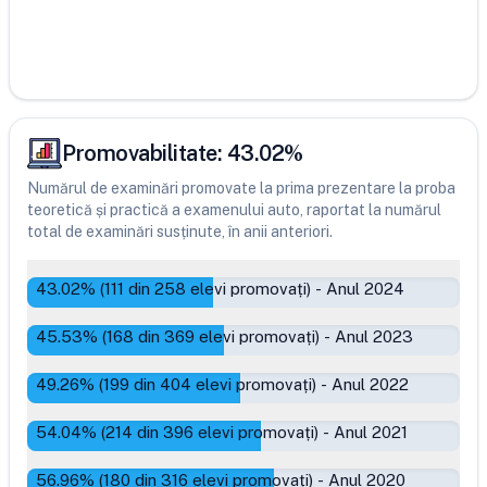
Promovabilitate:
43.02
%
Numărul de examinări promovate la prima prezentare la proba
teoretică și practică a examenului auto, raportat la numărul
total de examinări susținute, în anii anteriori.
43.02
% (
111
din
258
elevi promovați)
-
Anul 2024
45.53
% (
168
din
369
elevi promovați)
-
Anul 2023
49.26
% (
199
din
404
elevi promovați)
-
Anul 2022
54.04
% (
214
din
396
elevi promovați)
-
Anul 2021
56.96
% (
180
din
316
elevi promovați)
-
Anul 2020