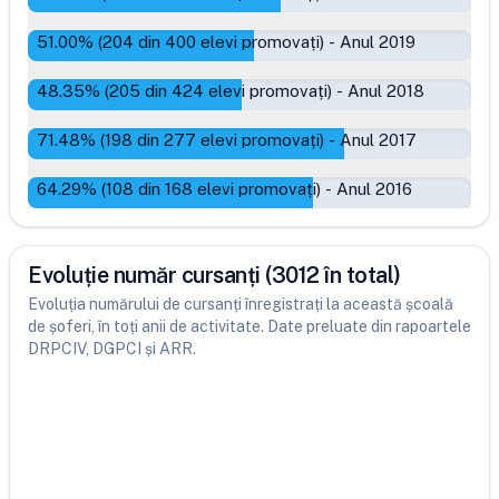
51.00
% (
204
din
400
elevi promovați)
-
Anul 2019
48.35
% (
205
din
424
elevi promovați)
-
Anul 2018
71.48
% (
198
din
277
elevi promovați)
-
Anul 2017
64.29
% (
108
din
168
elevi promovați)
-
Anul 2016
Evoluție număr cursanți (3012 în total)
Evoluția numărului de cursanți înregistrați la această școală
de șoferi, în toți anii de activitate. Date preluate din rapoartele
DRPCIV, DGPCI și ARR.