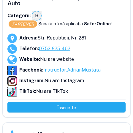
Auto
Categorii:
B
Școala oferă aplicația
SoferOnline
!
PARTENER
Adresa
:
Str. Republicii, Nr. 281
Telefon
:
0752 825 462
Website
:
Nu are website
Facebook
:
Instructor.AdrianMustata
Instagram
:
Nu are Instagram
TikTok
:
Nu are TikTok
Înscrie-te