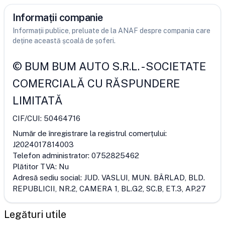
Informații companie
Informații publice, preluate de la ANAF despre compania care
deține această școală de șoferi.
©
BUM BUM AUTO S.R.L.
-
SOCIETATE
COMERCIALĂ CU RĂSPUNDERE
LIMITATĂ
CIF/CUI:
50464716
Număr de înregistrare la registrul comerțului:
J2024017814003
Telefon administrator:
0752825462
Plătitor TVA:
Nu
Adresă sediu social:
JUD. VASLUI, MUN. BÂRLAD, BLD.
REPUBLICII, NR.2, CAMERA 1, BL.G2, SC.B, ET.3, AP.27
Legături utile