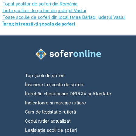
Topul școlilor de șoferi din România
Lista școlilor de șoferi din județul
Vaslui
Toate școlile de șoferi din localitatea
Bârlad
, județul
Vaslui
Înregistrează-ți școala de șoferi
Top școli de șoferi
Înscriere la școala de șoferi
Întrebări chestionare DRPCIV și Atestate
Indicatoare și marcaje rutiere
Curs de legislație rutieră
Codul rutier actualizat
Legislație școli de șoferi