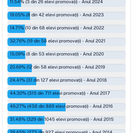
11.54
% (
3
din
26
elevi promovați)
-
Anul 2024
19.05
% (
8
din
42
elevi promovați)
-
Anul 2023
14.71
% (
10
din
68
elevi promovați)
-
Anul 2022
32.76
% (
19
din
58
elevi promovați)
-
Anul 2021
15.09
% (
8
din
53
elevi promovați)
-
Anul 2020
20.69
% (
12
din
58
elevi promovați)
-
Anul 2019
24.41
% (
31
din
127
elevi promovați)
-
Anul 2018
44.30
% (
315
din
711
elevi promovați)
-
Anul 2017
49.27
% (
438
din
889
elevi promovați)
-
Anul 2016
31.48
% (
329
din
1045
elevi promovați)
-
Anul 2015
29.45
% (
273
din
927
elevi promovați)
-
Anul 2014