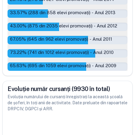
33.57
% (
288
din
858
elevi promovați)
-
Anul 2013
43.00
% (
875
din
2035
elevi promovați)
-
Anul 2012
67.05
% (
645
din
962
elevi promovați)
-
Anul 2011
73.22
% (
741
din
1012
elevi promovați)
-
Anul 2010
65.63
% (
695
din
1059
elevi promovați)
-
Anul 2009
Evoluție număr cursanți (9930 în total)
Evoluția numărului de cursanți înregistrați la această școală
de șoferi, în toți anii de activitate. Date preluate din rapoartele
DRPCIV, DGPCI și ARR.