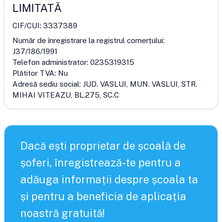
LIMITATĂ
CIF/CUI:
3337389
Număr de înregistrare la registrul comerțului:
J37/186/1991
Telefon administrator:
0235319315
Plătitor TVA:
Nu
Adresă sediu social:
JUD. VASLUI, MUN. VASLUI, STR.
MIHAI VITEAZU, BL.275, SC.C
Dacă ești proprietar de școală de
șoferi, înregistrează-te pentru a
adăuga informații despre școala ta
și pentru a beneficia de aplicația
noastră gratuită!