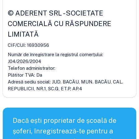
©
ADERENT SRL
-
SOCIETATE
COMERCIALĂ CU RĂSPUNDERE
LIMITATĂ
CIF/CUI:
16930956
Număr de înregistrare la registrul comerțului:
J04/2026/2004
Telefon administrator:
Plătitor TVA:
Da
Adresă sediu social:
JUD. BACĂU, MUN. BACĂU, CAL.
REPUBLICII, NR.1, SC.G, ET.P, AP.4
Dacă ești proprietar de școală de
șoferi, înregistrează-te pentru a