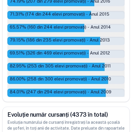
74.19
% (
207
din
279
elevi promovați)
-
Anul 2016
71.31
% (
174
din
244
elevi promovați)
-
Anul 2015
65.57
% (
160
din
244
elevi promovați)
-
Anul 2014
79.15
% (
186
din
235
elevi promovați)
-
Anul 2013
69.51
% (
326
din
469
elevi promovați)
-
Anul 2012
82.95
% (
253
din
305
elevi promovați)
-
Anul 2011
86.00
% (
258
din
300
elevi promovați)
-
Anul 2010
84.01
% (
247
din
294
elevi promovați)
-
Anul 2009
Evoluție număr cursanți (4373 în total)
Evoluția numărului de cursanți înregistrați la această școală
de șoferi, în toți anii de activitate. Date preluate din rapoartele