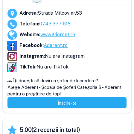
Adresa
:
Strada Milcov nr.53
Telefon
:
0743 377 618
Website
:
www.aderent.ro
Facebook
:
Aderent.ro
Instagram
:
Nu are Instagram
TikTok
:
Nu are TikTok
🚗 Îți dorești să devii un șofer de încredere?

Alege Aderent - Școala de Șoferi Categoria B - Aderent 
pentru o pregătire de top!
Înscrie-te
5.00
(
2
recenzii în total)