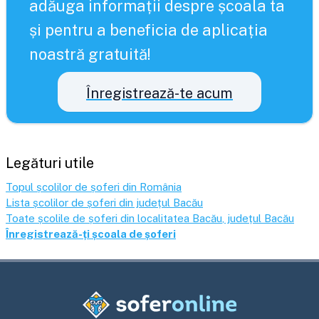
adăuga informații despre școala ta
și pentru a beneficia de aplicația
noastră gratuită!
Înregistrează-te acum
Legături utile
Topul școlilor de șoferi din România
Lista școlilor de șoferi din județul
Bacău
Toate școlile de șoferi din localitatea
Bacău
, județul
Bacău
Înregistrează-ți școala de șoferi