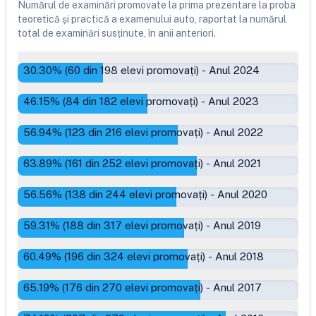
Numărul de examinări promovate la prima prezentare la proba
teoretică și practică a examenului auto, raportat la numărul
total de examinări susținute, în anii anteriori.
30.30
% (
60
din
198
elevi promovați)
-
Anul 2024
46.15
% (
84
din
182
elevi promovați)
-
Anul 2023
56.94
% (
123
din
216
elevi promovați)
-
Anul 2022
63.89
% (
161
din
252
elevi promovați)
-
Anul 2021
56.56
% (
138
din
244
elevi promovați)
-
Anul 2020
59.31
% (
188
din
317
elevi promovați)
-
Anul 2019
60.49
% (
196
din
324
elevi promovați)
-
Anul 2018
65.19
% (
176
din
270
elevi promovați)
-
Anul 2017