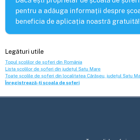
Dacă ești proprietar de școală de șoferi
pentru a adăuga informații despre școa
beneficia de aplicația noastră gratuită!
Legături utile
Topul școlilor de șoferi din România
Lista școlilor de șoferi din județul
Satu Mare
Toate școlile de șoferi din localitatea
Cărășeu
, județul
Satu M
Înregistrează-ți școala de șoferi