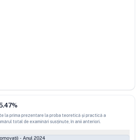
5.47
%
 la prima prezentare la proba teoretică și practică a
ărul total de examinări susținute, în anii anteriori.
romovați)
-
Anul 2024