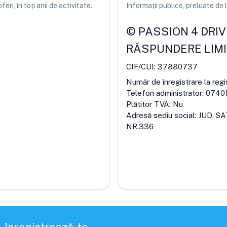
ri, în toți anii de activitate.
Informații publice, preluate d
©
PASSION 4 DRIV
RĂSPUNDERE LIM
CIF/CUI:
37880737
Număr de înregistrare la regi
Telefon administrator:
0740
Plătitor TVA:
Nu
Adresă sediu social:
JUD. S
NR.336