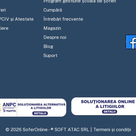
Program gestiune școala de șoferi
eri
Cumpără
PCIV și Atestate
Întrebări frecvente
tiere
Magazin
Despre noi
Blog
Suport
©
2026
SoferOnline - ® SOFT ATAC SRL |
Termeni și condiții