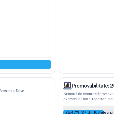
Promovabilitate:
2
 Passion 4 Drive
Numărul de examinări promovate
examenului auto, raportat la num
25.47
% (
27
din
106
elevi p