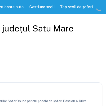
stionare auto
Gestiune școli
Top școli de șoferi
, județul
Satu Mare
torilor SoferOnline pentru școala de șoferi Passion 4 Drive