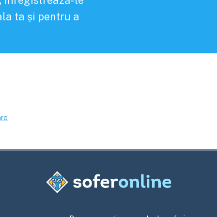
, înregistrează-te
la ta și pentru a
are