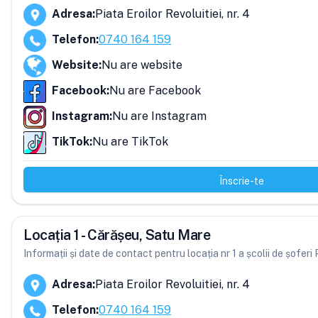
Adresa
:
Piata Eroilor Revoluitiei, nr. 4
Telefon
:
0740 164 159
Website
:
Nu are website
Facebook
:
Nu are Facebook
Instagram
:
Nu are Instagram
TikTok
:
Nu are TikTok
Înscrie-te
Locația 1 - Cărășeu, Satu Mare
Informații și date de contact pentru locația nr 1 a școlii de șoferi
Adresa
:
Piata Eroilor Revoluitiei, nr. 4
Telefon
:
0740 164 159