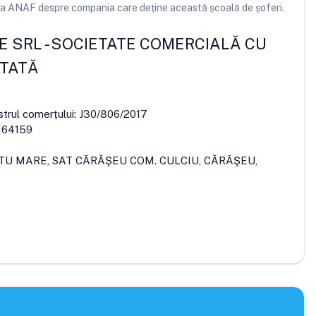
e la ANAF despre compania care deține această școală de șoferi.
E SRL
-
SOCIETATE COMERCIALĂ CU
ITATĂ
strul comerțului:
J30/806/2017
164159
ATU MARE, SAT CĂRĂŞEU COM. CULCIU, CĂRĂŞEU,