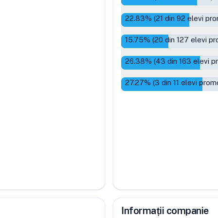
22.83
% (
21
din
92
elevi pro
15.75
% (
20
din
127
elevi pr
26.38
% (
43
din
163
elevi p
27.27
% (
3
din
11
elevi promo
Informații companie