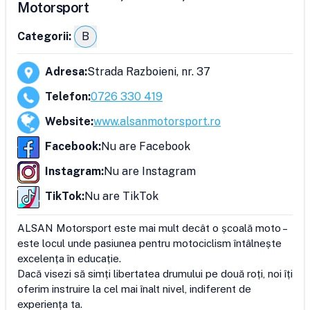
Motorsport
Categorii:
B
Adresa
:
Strada Razboieni, nr. 37
Telefon
:
0726 330 419
Website
:
www.alsanmotorsport.ro
Facebook
:
Nu are Facebook
Instagram
:
Nu are Instagram
TikTok
:
Nu are TikTok
ALSAN Motorsport este mai mult decât o școală moto – 
este locul unde pasiunea pentru motociclism întâlnește 
excelența în educație.

Dacă visezi să simți libertatea drumului pe două roți, noi îți 
oferim instruire la cel mai înalt nivel, indiferent de 
experiența ta.
