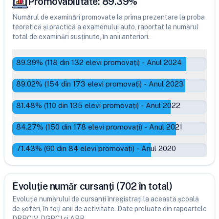
Promovabilitate:
89.39
%
Numărul de examinări promovate la prima prezentare la proba
teoretică și practică a examenului auto, raportat la numărul
total de examinări susținute, în anii anteriori.
89.39
% (
118
din
132
elevi promovați)
-
Anul 2024
89.02
% (
154
din
173
elevi promovați)
-
Anul 2023
81.48
% (
110
din
135
elevi promovați)
-
Anul 2022
84.27
% (
150
din
178
elevi promovați)
-
Anul 2021
71.43
% (
60
din
84
elevi promovați)
-
Anul 2020
Evoluție număr cursanți (702 în total)
Evoluția numărului de cursanți înregistrați la această școală
de șoferi, în toți anii de activitate. Date preluate din rapoartele
DRPCIV, DGPCI și ARR.