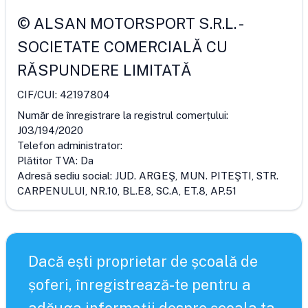
©
ALSAN MOTORSPORT S.R.L.
-
SOCIETATE COMERCIALĂ CU
RĂSPUNDERE LIMITATĂ
CIF/CUI:
42197804
Număr de înregistrare la registrul comerțului:
J03/194/2020
Telefon administrator:
Plătitor TVA:
Da
Adresă sediu social:
JUD. ARGEŞ, MUN. PITEŞTI, STR.
CARPENULUI, NR.10, BL.E8, SC.A, ET.8, AP.51
Dacă ești proprietar de școală de
șoferi, înregistrează-te pentru a