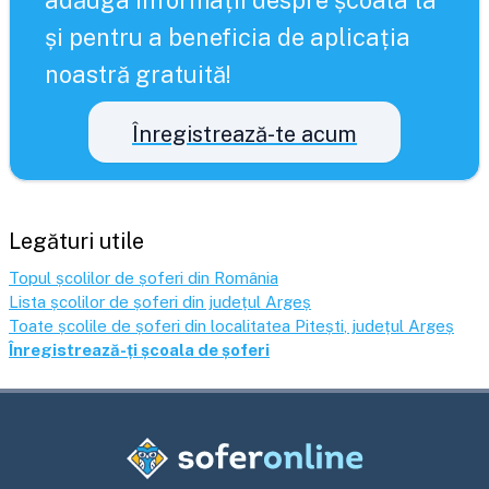
adăuga informații despre școala ta
și pentru a beneficia de aplicația
noastră gratuită!
Înregistrează-te acum
Legături utile
Topul școlilor de șoferi din România
Lista școlilor de șoferi din județul
Argeș
Toate școlile de șoferi din localitatea
Pitești
, județul
Argeș
Înregistrează-ți școala de șoferi