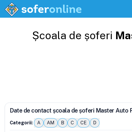
Școala de șoferi
Mas
Date de contact școala de șoferi Master Auto 
Categorii:
A
AM
B
C
CE
D