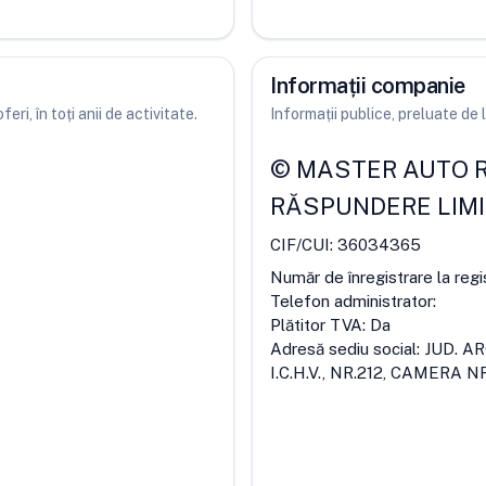
Informații companie
ri, în toți anii de activitate.
Informații publice, preluate d
©
MASTER AUTO R
RĂSPUNDERE LIM
CIF/CUI:
36034365
Număr de înregistrare la regi
Telefon administrator:
Plătitor TVA:
Da
Adresă sediu social:
JUD. A
I.C.H.V., NR.212, CAMERA N