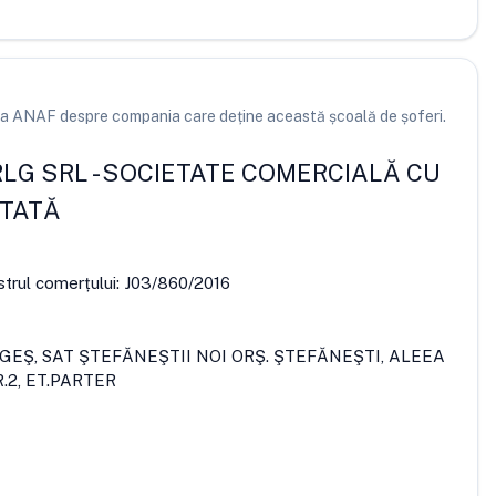
e la ANAF despre compania care deține această școală de șoferi.
LG SRL
-
SOCIETATE COMERCIALĂ CU
ITATĂ
strul comerțului:
J03/860/2016
RGEŞ, SAT ŞTEFĂNEŞTII NOI ORŞ. ŞTEFĂNEŞTI, ALEEA
R.2, ET.PARTER