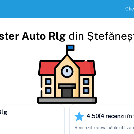
Che
ter Auto Rlg
din
Ștefăneșt
Rlg
4.50
(
4
recenzii în 
Recenziile și evaluările utiliz