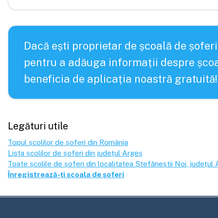
Dacă ești proprietar de școală de șoferi
pentru a adăuga informații despre școa
beneficia de aplicația noastră gratuită!
Legături utile
Topul școlilor de șoferi din România
Lista școlilor de șoferi din județul
Argeș
Toate școlile de șoferi din localitatea
Ștefăneștii Noi
, județul
Înregistrează-ți școala de șoferi