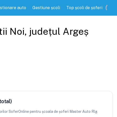
stionare auto
Gestiune școli
Top școli de șoferi
ii Noi
, județul
Argeș
total)
atorilor SoferOnline pentru școala de șoferi Master Auto Rlg