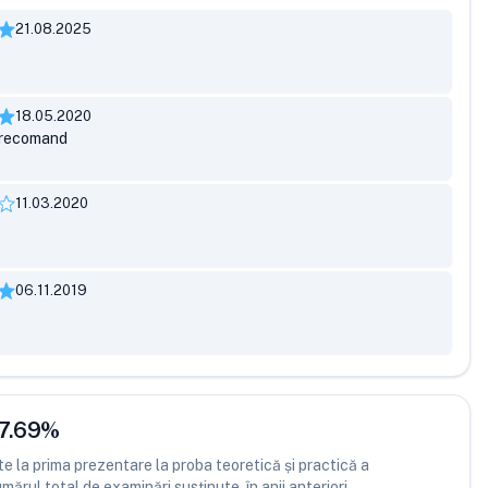
21.08.2025
18.05.2020
,recomand
11.03.2020
06.11.2019
7.69
%
 la prima prezentare la proba teoretică și practică a
ărul total de examinări susținute, în anii anteriori.