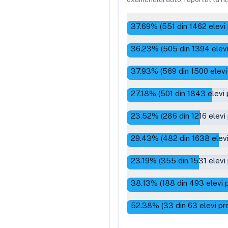
37.69
% (
551
din
1462
elevi
36.23
% (
505
din
1394
elevi
37.93
% (
569
din
1500
elevi
27.18
% (
501
din
1843
elevi 
23.52
% (
286
din
1216
elevi
29.43
% (
482
din
1638
elevi
23.19
% (
355
din
1531
elevi
38.13
% (
188
din
493
elevi 
52.38
% (
33
din
63
elevi pr