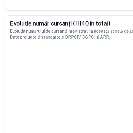
Evoluție număr cursanți (11140 în total)
Evoluția numărului de cursanți înregistrați la această școală de șofe
Date preluate din rapoartele DRPCIV, DGPCI și ARR.