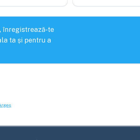
, înregistrează-te
la ta și pentru a
Argeș