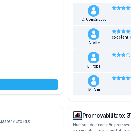
C. Comănescu
excelent 
A. Alle
E. Popa
M. Ann
Promovabilitate:
3
i Master Auto Rlg
Numărul de examinări promovate
examenului auto, raportat la num