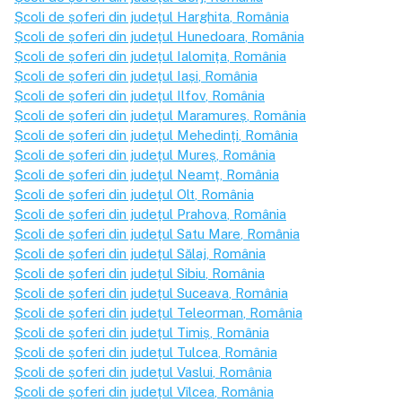
Școli de șoferi din județul
Harghita
, România
Școli de șoferi din județul
Hunedoara
, România
Școli de șoferi din județul
Ialomița
, România
Școli de șoferi din județul
Iași
, România
Școli de șoferi din județul
Ilfov
, România
Școli de șoferi din județul
Maramureș
, România
Școli de șoferi din județul
Mehedinți
, România
Școli de șoferi din județul
Mureș
, România
Școli de șoferi din județul
Neamț
, România
Școli de șoferi din județul
Olt
, România
Școli de șoferi din județul
Prahova
, România
Școli de șoferi din județul
Satu Mare
, România
Școli de șoferi din județul
Sălaj
, România
Școli de șoferi din județul
Sibiu
, România
Școli de șoferi din județul
Suceava
, România
Școli de șoferi din județul
Teleorman
, România
Școli de șoferi din județul
Timiș
, România
Școli de șoferi din județul
Tulcea
, România
Școli de șoferi din județul
Vaslui
, România
Școli de șoferi din județul
Vîlcea
, România