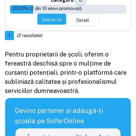
Categorii:
B
20.00
% (
2
din
10
elevi promovați)
Înscrie-te
Detalii
1
(
2
rezultate)
Pentru proprietarii de școli, oferim o
fereastră deschisă spre o mulțime de
cursanți potențiali, printr-o platformă care
subliniază calitatea și profesionalismul
serviciilor dumneavoastră.
Devino partener și adaugă-ți
școala pe SoferOnline