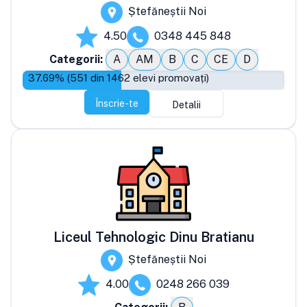
Ștefăneștii Noi
4.50
0348 445 848
Categorii:
A
AM
B
C
CE
D
37.69
% (
551
din
1462
elevi promovați)
Înscrie-te
Detalii
Liceul Tehnologic Dinu Bratianu
Ștefăneștii Noi
4.00
0248 266 039