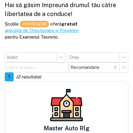
Hai să găsim împreună drumul tău către
libertatea de a conduce!
Școlile
oferă
gratuit
PARTENERE
aplicația de Chestionare și Pregătire
pentru Examenul Teoretic.
Județ
Oraș
Recomandate
1
(
2
rezultate)
Master Auto Rlg