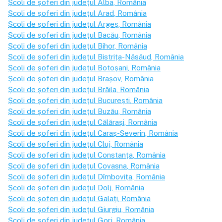
Școli de șoferi din județul
Alba
, România
Școli de șoferi din județul
Arad
, România
Școli de șoferi din județul
Argeș
, România
Școli de șoferi din județul
Bacău
, România
Școli de șoferi din județul
Bihor
, România
Școli de șoferi din județul
Bistrița-Năsăud
, România
Școli de șoferi din județul
Botoșani
, România
Școli de șoferi din județul
Brașov
, România
Școli de șoferi din județul
Brăila
, România
Școli de șoferi din județul
București
, România
Școli de șoferi din județul
Buzău
, România
Școli de șoferi din județul
Călărași
, România
Școli de șoferi din județul
Caraș-Severin
, România
Școli de șoferi din județul
Cluj
, România
Școli de șoferi din județul
Constanța
, România
Școli de șoferi din județul
Covasna
, România
Școli de șoferi din județul
Dîmbovița
, România
Școli de șoferi din județul
Dolj
, România
Școli de șoferi din județul
Galați
, România
Școli de șoferi din județul
Giurgiu
, România
Școli de șoferi din județul
Gorj
, România