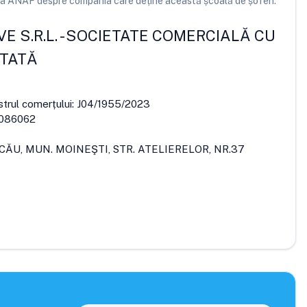
e la ANAF despre compania care deține această școală de șoferi.
E S.R.L.
-
SOCIETATE COMERCIALĂ CU
ITATĂ
strul comerțului:
J04/1955/2023
086062
ACĂU, MUN. MOINEŞTI, STR. ATELIERELOR, NR.37