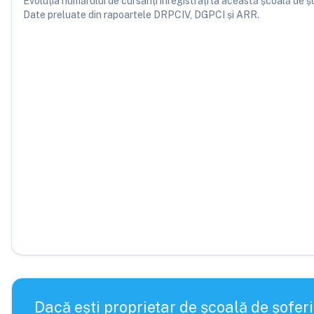
Evoluția numărului de cursanți înregistrați la această școală de șofe
Date preluate din rapoartele DRPCIV, DGPCI și ARR.
Dacă ești proprietar de școală de șoferi