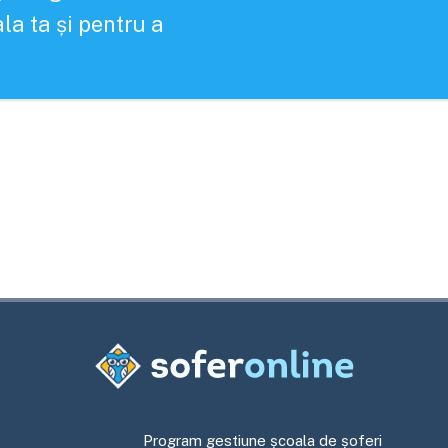
la ta și pentru a
Program gestiune școala de șoferi