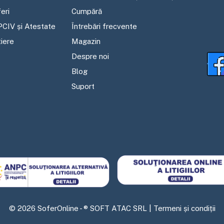
eri
Cumpără
PCIV și Atestate
Întrebări frecvente
tiere
Magazin
Despre noi
Blog
Suport
©
2026
SoferOnline - ® SOFT ATAC SRL |
Termeni și condiții