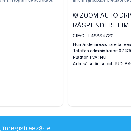
ri, în toți anii de activitate.
Informații publice, preluate d
©
ZOOM AUTO DRIV
RĂSPUNDERE LIM
CIF/CUI:
49334720
Număr de înregistrare la regi
Telefon administrator:
0743
Plătitor TVA:
Nu
Adresă sediu social:
JUD. B
, înregistrează-te