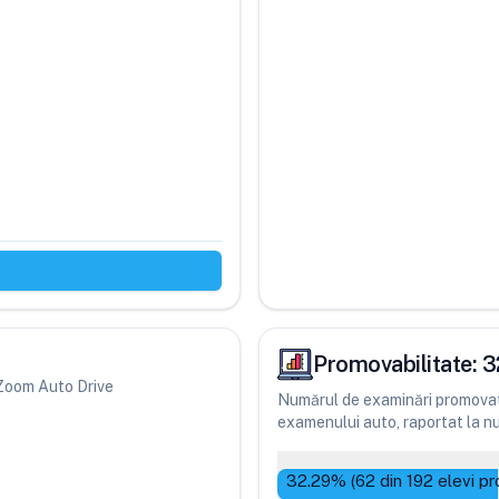
Promovabilitate:
3
i Zoom Auto Drive
Numărul de examinări promovate
examenului auto, raportat la num
32.29
% (
62
din
192
elevi pr