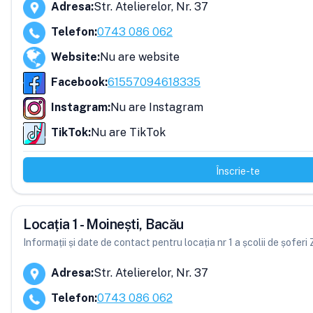
Adresa
:
Str. Atelierelor, Nr. 37
Telefon
:
0743 086 062
Website
:
Nu are website
Facebook
:
61557094618335
Instagram
:
Nu are Instagram
TikTok
:
Nu are TikTok
Înscrie-te
Locația 1 - Moinești, Bacău
Informații și date de contact pentru locația nr 1 a școlii de șofer
Adresa
:
Str. Atelierelor, Nr. 37
Telefon
:
0743 086 062