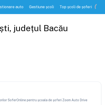
stionare auto
Gestiune școli
Top școli de șoferi
ști
, județul
Bacău
atorilor SoferOnline pentru școala de șoferi Zoom Auto Drive