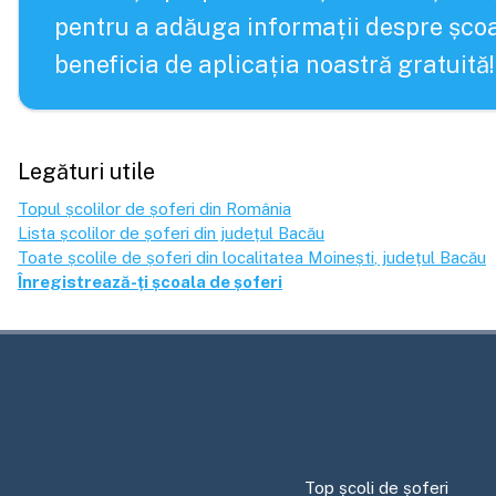
pentru a adăuga informații despre școa
beneficia de aplicația noastră gratuită!
Legături utile
Topul școlilor de șoferi din România
Lista școlilor de șoferi din județul
Bacău
Toate școlile de șoferi din localitatea
Moinești
, județul
Bacău
Înregistrează-ți școala de șoferi
Top școli de șoferi