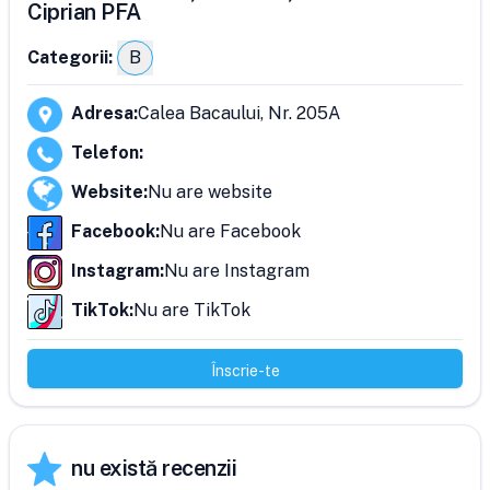
Ciprian PFA
Categorii:
B
Adresa
:
Calea Bacaului, Nr. 205A
Telefon
:
Website
:
Nu are website
Facebook
:
Nu are Facebook
Instagram
:
Nu are Instagram
TikTok
:
Nu are TikTok
Înscrie-te
nu există recenzii