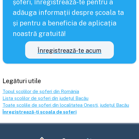
șoferi, înregistrează-te pentru a
adăuga informații despre școala ta
și pentru a beneficia de aplicația
noastră gratuită!
Înregistrează-te acum
Legături utile
Topul școlilor de șoferi din România
Lista școlilor de șoferi din județul
Bacău
Toate școlile de șoferi din localitatea
Onești
, județul
Bacău
Înregistrează-ți școala de șoferi