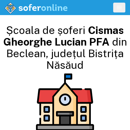
Școala de șoferi
Cismas
Gheorghe Lucian PFA
din
Beclean
, județul
Bistrița
Năsăud