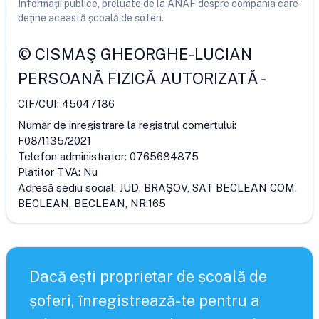
Informații publice, preluate de la ANAF despre compania care
deține această școală de șoferi.
©
CISMAŞ GHEORGHE-LUCIAN
PERSOANĂ FIZICĂ AUTORIZATĂ
-
CIF/CUI:
45047186
Număr de înregistrare la registrul comerțului:
F08/1135/2021
Telefon administrator:
0765684875
Plătitor TVA:
Nu
Adresă sediu social:
JUD. BRAŞOV, SAT BECLEAN COM.
BECLEAN, BECLEAN, NR.165
Dacă ești proprietar de școală de
șoferi, înregistrează-te pentru a