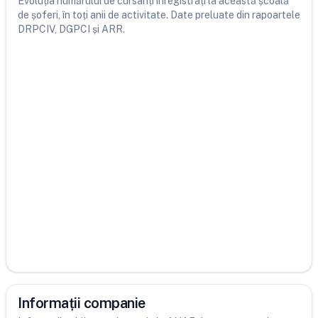
Evoluția numărului de cursanți înregistrați la această școală
de șoferi, în toți anii de activitate. Date preluate din rapoartele
DRPCIV, DGPCI și ARR.
Informații companie