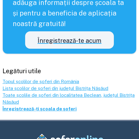
adăuga informații despre școala ta
și pentru a beneficia de aplicația
noastră gratuită!
Înregistrează-te acum
Legături utile
Topul școlilor de șoferi din România
Lista școlilor de șoferi din județul
Bistrița Năsăud
Toate școlile de șoferi din localitatea
Beclean
, județul
Bistrița
Năsăud
Înregistrează-ți școala de șoferi