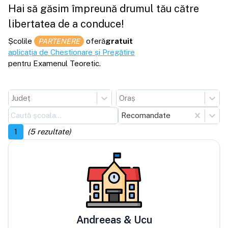
Hai să găsim împreună drumul tău către
libertatea de a conduce!
Școlile
oferă
gratuit
PARTENERE
aplicația de Chestionare și Pregătire
pentru Examenul Teoretic.
Județ
Oraș
Recomandate
1
(
5
rezultate)
Andreeas & Ucu