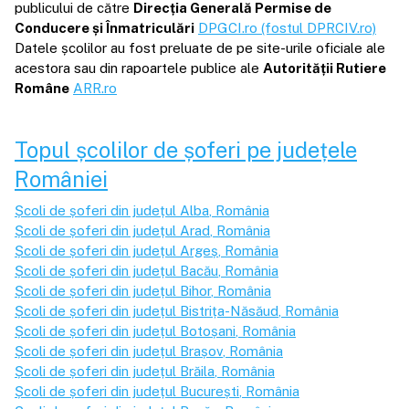
publicului de către
Direcția Generală Permise de
Conducere și Înmatriculări
DPGCI.ro (fostul DPRCIV.ro)
Datele școlilor au fost preluate de pe site-urile oficiale ale
acestora sau din rapoartele publice ale
Autorității Rutiere
Române
ARR.ro
Topul școlilor de șoferi pe județele
României
Școli de șoferi din județul
Alba
, România
Școli de șoferi din județul
Arad
, România
Școli de șoferi din județul
Argeș
, România
Școli de șoferi din județul
Bacău
, România
Școli de șoferi din județul
Bihor
, România
Școli de șoferi din județul
Bistrița-Năsăud
, România
Școli de șoferi din județul
Botoșani
, România
Școli de șoferi din județul
Brașov
, România
Școli de șoferi din județul
Brăila
, România
Școli de șoferi din județul
București
, România