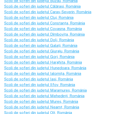
Școli de șoferi din județul
Buzău
, România
Școli de șoferi din județul
Călărași
, România
Școli de șoferi din județul
Caraș-Severin
, România
Școli de șoferi din județul
Cluj
, România
Școli de șoferi din județul
Constanța
, România
Școli de șoferi din județul
Covasna
, România
Școli de șoferi din județul
Dîmbovița
, România
Școli de șoferi din județul
Dolj
, România
Școli de șoferi din județul
Galați
, România
Școli de șoferi din județul
Giurgiu
, România
Școli de șoferi din județul
Gorj
, România
Școli de șoferi din județul
Harghita
, România
Școli de șoferi din județul
Hunedoara
, România
Școli de șoferi din județul
Ialomița
, România
Școli de șoferi din județul
Iași
, România
Școli de șoferi din județul
Ilfov
, România
Școli de șoferi din județul
Maramureș
, România
Școli de șoferi din județul
Mehedinți
, România
Școli de șoferi din județul
Mureș
, România
Școli de șoferi din județul
Neamț
, România
Școli de șoferi din județul
Olt
, România