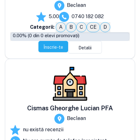
Beclean
5.00
0740 182 082
Categorii:
A
B
C
CE
D
0.00
% (
0
din
0
elevi promovați)
Înscrie-te
Detalii
Cismas Gheorghe Lucian PFA
Beclean
nu există recenzii