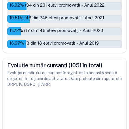
16.92
% (
34
din
201
elevi promovați)
-
Anul 2022
19.51
% (
48
din
246
elevi promovați)
-
Anul 2021
11.72
% (
17
din
145
elevi promovați)
-
Anul 2020
16.67
% (
3
din
18
elevi promovați)
-
Anul 2019
Evoluție număr cursanți (1051 în total)
Evoluția numărului de cursanți înregistrați la această școală
de șoferi, în toți anii de activitate. Date preluate din rapoartele
DRPCIV, DGPCI și ARR.