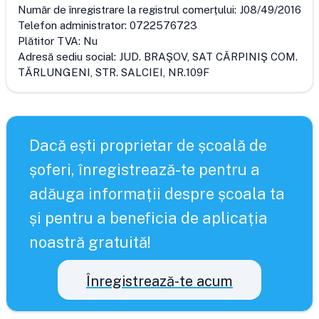
Număr de înregistrare la registrul comerțului:
J08/49/2016
Telefon administrator:
0722576723
Plătitor TVA:
Nu
Adresă sediu social:
JUD. BRAŞOV, SAT CĂRPINIŞ COM.
TĂRLUNGENI, STR. SALCIEI, NR.109F
Dacă ești proprietar de școală de
șoferi, înregistrează-te pentru a
adăuga informații despre școala ta
și pentru a beneficia de aplicația
noastră gratuită!
Înregistrează-te acum