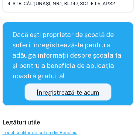
4, STR. CĂLŢUNAŞI, NR.1, BL.147, SC.1, ET.5, AP.32
Dacă ești proprietar de școală de
șoferi, înregistrează-te pentru a
adăuga informații despre școala ta
și pentru a beneficia de aplicația
noastră gratuită!
Înregistrează-te acum
Legături utile
Topul școlilor de șoferi din România