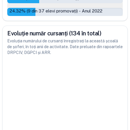
24.32
% (
9
din
37
elevi promovați)
-
Anul 2022
Evoluție număr cursanți (134 în total)
Evoluția numărului de cursanți înregistrați la această școală
de șoferi, în toți anii de activitate. Date preluate din rapoartele
DRPCIV, DGPCI și ARR.