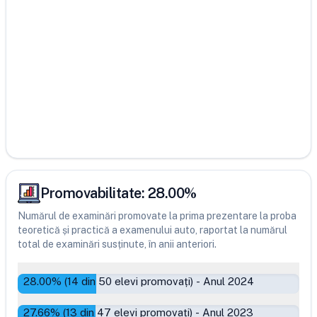
Promovabilitate:
28.00
%
Numărul de examinări promovate la prima prezentare la proba
teoretică și practică a examenului auto, raportat la numărul
total de examinări susținute, în anii anteriori.
28.00
% (
14
din
50
elevi promovați)
-
Anul 2024
27.66
% (
13
din
47
elevi promovați)
-
Anul 2023