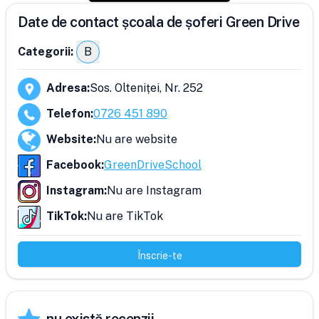
Date de contact școala de șoferi Green Drive
Categorii:
B
Adresa
:
Sos. Olteniței, Nr. 252
Telefon
:
0726 451 890
Website
:
Nu are website
Facebook
:
GreenDriveSchool
Instagram
:
Nu are Instagram
TikTok
:
Nu are TikTok
Înscrie-te