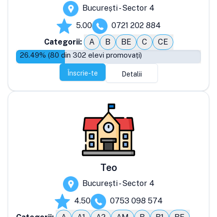
București - Sector 4
5.00
0721 202 884
Categorii:
A
B
BE
C
CE
26.49
% (
80
din
302
elevi promovați)
Înscrie-te
Detalii
Teo
București - Sector 4
4.50
0753 098 574