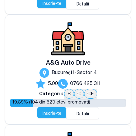
Înscrie-te
Detalii
A&G Auto Drive
București - Sector 4
5.00
0766 425 311
Categorii:
B
C
CE
19.89
% (
104
din
523
elevi promovați)
Înscrie-te
Detalii