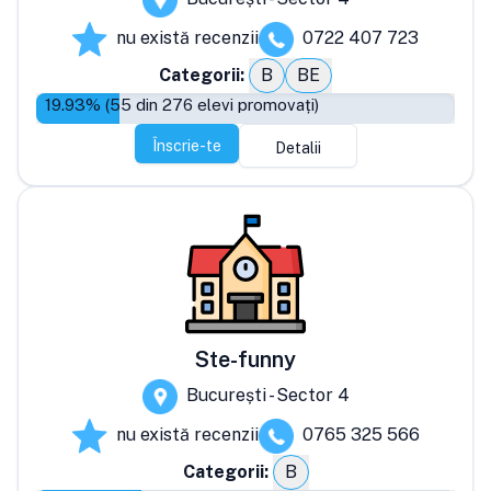
nu există recenzii
0722 407 723
Categorii:
B
BE
19.93
% (
55
din
276
elevi promovați)
Înscrie-te
Detalii
Ste-funny
București - Sector 4
nu există recenzii
0765 325 566
Categorii:
B