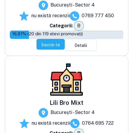
București - Sector 4
nu există recenzii
0769 777 450
Categorii:
B
16.81
% (
20
din
119
elevi promovați)
Înscrie-te
Detalii
Lili Bro Mixt
București - Sector 4
nu există recenzii
0764 695 722