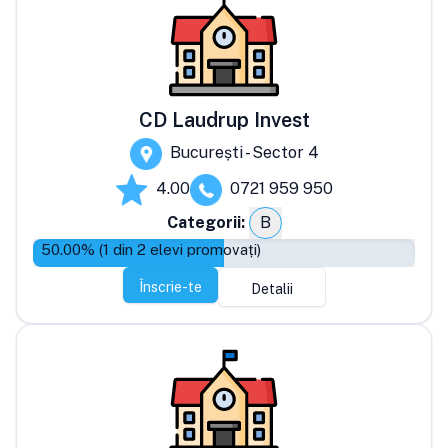
CD Laudrup Invest
București - Sector 4
4.00
0721 959 950
Categorii:
B
50.00
% (
1
din
2
elevi promovați)
Înscrie-te
Detalii