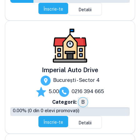
Înscrie-te
Detalii
Imperial Auto Drive
București - Sector 4
5.00
0216 394 665
Categorii:
B
0.00
% (
0
din
0
elevi promovați)
Înscrie-te
Detalii