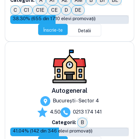
Categorii:
A
A1
A2
AM
B
B1
BE
C
C1
C1E
CE
D
DE
38.30
% (
655
din
1710
elevi promovați)
Înscrie-te
Detalii
Autogeneral
București - Sector 4
4.50
0213 174 141
Categorii:
B
41.04
% (
142
din
346
elevi promovați)