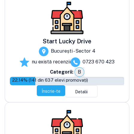
Start Lucky Drive
București - Sector 4
nu există recenzii
0723 670 423
Categorii:
B
22.14
% (
141
din
637
elevi promovați)
Înscrie-te
Detalii