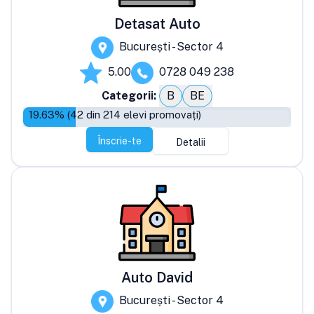
Detasat Auto
București - Sector 4
5.00
0728 049 238
Categorii:
B
BE
19.63
% (
42
din
214
elevi promovați)
Înscrie-te
Detalii
Auto David
București - Sector 4