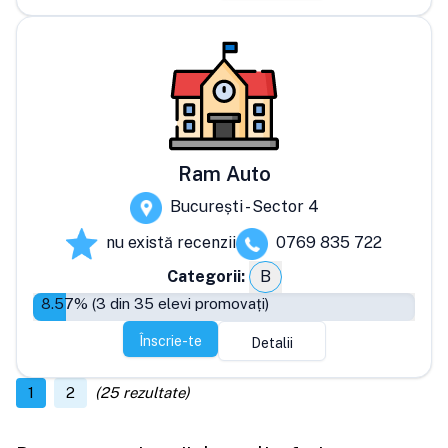
Ram Auto
București - Sector 4
nu există recenzii
0769 835 722
Categorii:
B
8.57
% (
3
din
35
elevi promovați)
Înscrie-te
Detalii
1
2
(
25
rezultate)