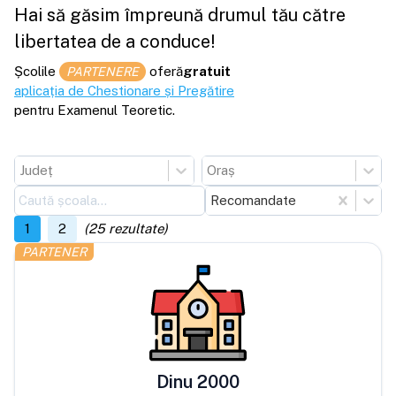
Hai să găsim împreună drumul tău către
libertatea de a conduce!
Școlile
oferă
gratuit
PARTENERE
aplicația de Chestionare și Pregătire
pentru Examenul Teoretic.
Județ
Oraș
Recomandate
1
2
(
25
rezultate)
PARTENER
Dinu 2000