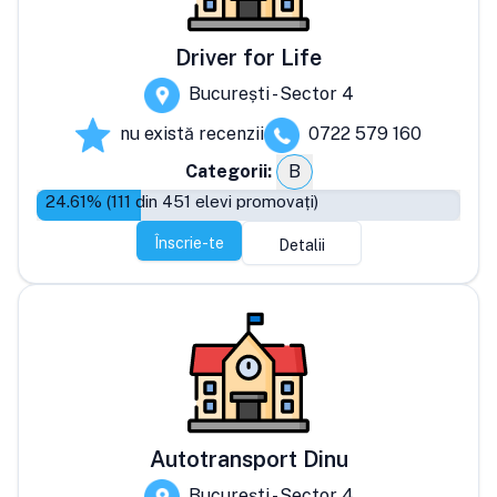
Driver for Life
București - Sector 4
nu există recenzii
0722 579 160
Categorii:
B
24.61
% (
111
din
451
elevi promovați)
Înscrie-te
Detalii
Autotransport Dinu
București - Sector 4