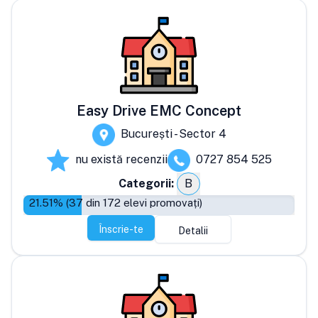
Easy Drive EMC Concept
București - Sector 4
nu există recenzii
0727 854 525
Categorii:
B
21.51
% (
37
din
172
elevi promovați)
Înscrie-te
Detalii