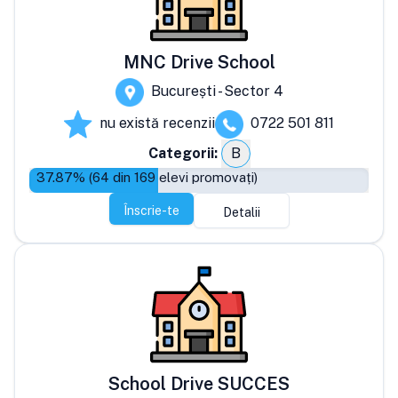
MNC Drive School
București - Sector 4
nu există recenzii
0722 501 811
Categorii:
B
37.87
% (
64
din
169
elevi promovați)
Înscrie-te
Detalii
School Drive SUCCES