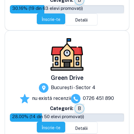
Categorii:
B
30.16
% (
19
din
63
elevi promovați)
Înscrie-te
Detalii
Green Drive
București - Sector 4
nu există recenzii
0726 451 890
Categorii:
B
28.00
% (
14
din
50
elevi promovați)
Înscrie-te
Detalii