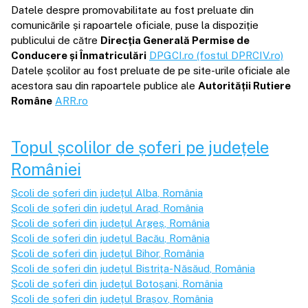
Datele despre promovabilitate au fost preluate din
comunicările și rapoartele oficiale, puse la dispoziție
publicului de către
Direcția Generală Permise de
Conducere și Înmatriculări
DPGCI.ro (fostul DPRCIV.ro)
Datele școlilor au fost preluate de pe site-urile oficiale ale
acestora sau din rapoartele publice ale
Autorității Rutiere
Române
ARR.ro
Topul școlilor de șoferi pe județele
României
Școli de șoferi din județul
Alba
, România
Școli de șoferi din județul
Arad
, România
Școli de șoferi din județul
Argeș
, România
Școli de șoferi din județul
Bacău
, România
Școli de șoferi din județul
Bihor
, România
Școli de șoferi din județul
Bistrița-Năsăud
, România
Școli de șoferi din județul
Botoșani
, România
Școli de șoferi din județul
Brașov
, România