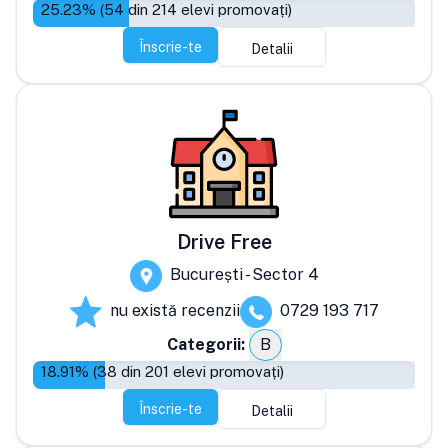
25.23
% (
54
din
214
elevi promovați)
Înscrie-te
Detalii
Drive Free
București - Sector 4
nu există recenzii
0729 193 717
Categorii:
B
18.91
% (
38
din
201
elevi promovați)
Înscrie-te
Detalii