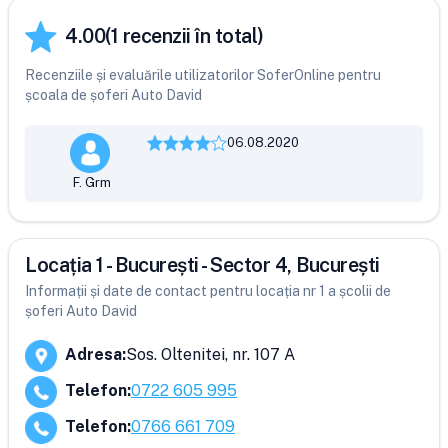
4.00
(
1
recenzii în total)
Recenziile și evaluările utilizatorilor SoferOnline pentru
școala de șoferi Auto David
06.08.2020
F. Grm
Locația 1 - București - Sector 4, București
Informații și date de contact pentru locația nr 1 a școlii de
șoferi Auto David
Adresa
:
Sos. Oltenitei, nr. 107 A
Telefon
:
0722 605 995
Telefon
:
0766 661 709