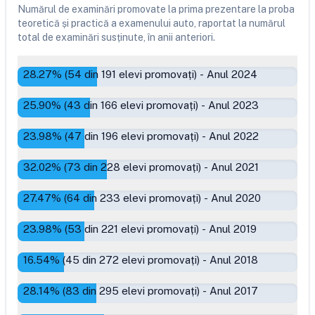
Numărul de examinări promovate la prima prezentare la proba
teoretică și practică a examenului auto, raportat la numărul
total de examinări susținute, în anii anteriori.
28.27
% (
54
din
191
elevi promovați)
-
Anul 2024
25.90
% (
43
din
166
elevi promovați)
-
Anul 2023
23.98
% (
47
din
196
elevi promovați)
-
Anul 2022
32.02
% (
73
din
228
elevi promovați)
-
Anul 2021
27.47
% (
64
din
233
elevi promovați)
-
Anul 2020
23.98
% (
53
din
221
elevi promovați)
-
Anul 2019
16.54
% (
45
din
272
elevi promovați)
-
Anul 2018
28.14
% (
83
din
295
elevi promovați)
-
Anul 2017