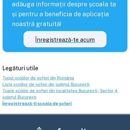
adăuga informații despre școala ta
și pentru a beneficia de aplicația
noastră gratuită!
Înregistrează-te acum
Legături utile
Topul școlilor de șoferi din România
Lista școlilor de șoferi din județul
București
Toate școlile de șoferi din localitatea
București - Sector 4
,
județul
București
Înregistrează-ți școala de șoferi