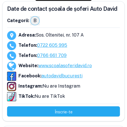
Date de contact școala de șoferi Auto David
Categorii:
B
Adresa
:
Sos. Oltenitei, nr. 107 A
Telefon
:
0722 605 995
Telefon
:
0766 661 709
Website
:
www.scoalasoferidavid.ro
Facebook
:
autodavidbucuresti
Instagram
:
Nu are Instagram
TikTok
:
Nu are TikTok
Înscrie-te