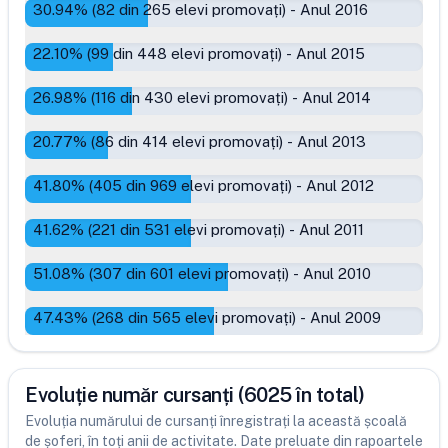
30.94
% (
82
din
265
elevi promovați)
-
Anul 2016
22.10
% (
99
din
448
elevi promovați)
-
Anul 2015
26.98
% (
116
din
430
elevi promovați)
-
Anul 2014
20.77
% (
86
din
414
elevi promovați)
-
Anul 2013
41.80
% (
405
din
969
elevi promovați)
-
Anul 2012
41.62
% (
221
din
531
elevi promovați)
-
Anul 2011
51.08
% (
307
din
601
elevi promovați)
-
Anul 2010
47.43
% (
268
din
565
elevi promovați)
-
Anul 2009
Evoluție număr cursanți (6025 în total)
Evoluția numărului de cursanți înregistrați la această școală
de șoferi, în toți anii de activitate. Date preluate din rapoartele