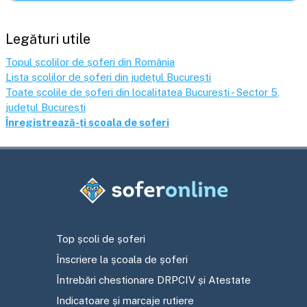
Legături utile
Topul școlilor de șoferi din România
Lista școlilor de șoferi din județul
București
Toate școlile de șoferi din localitatea
București - Sector 5
,
județul
București
Înregistrează-ți școala de șoferi
Top școli de șoferi
Înscriere la școala de șoferi
Întrebări chestionare DRPCIV și Atestate
Indicatoare și marcaje rutiere