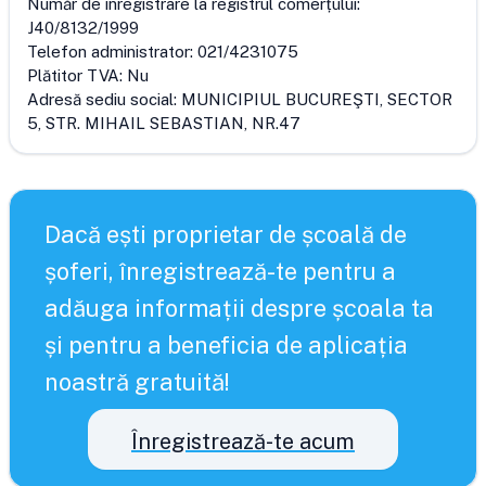
Număr de înregistrare la registrul comerțului:
J40/8132/1999
Telefon administrator:
021/4231075
Plătitor TVA:
Nu
Adresă sediu social:
MUNICIPIUL BUCUREŞTI, SECTOR
5, STR. MIHAIL SEBASTIAN, NR.47
Dacă ești proprietar de școală de
șoferi, înregistrează-te pentru a
adăuga informații despre școala ta
și pentru a beneficia de aplicația
noastră gratuită!
Înregistrează-te acum