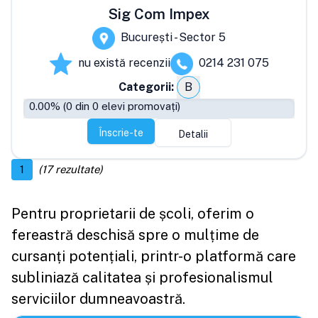
Sig Com Impex
București - Sector 5
nu există recenzii
0214 231 075
Categorii:
B
0.00
% (
0
din
0
elevi promovați)
Înscrie-te
Detalii
1
(
17
rezultate)
Pentru proprietarii de școli, oferim o
fereastră deschisă spre o mulțime de
cursanți potențiali, printr-o platformă care
subliniază calitatea și profesionalismul
serviciilor dumneavoastră.