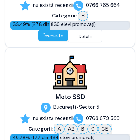
nu există recenzii
0766 765 664
Categorii:
B
33.49
% (
278
din
830
elevi promovați)
Înscrie-te
Detalii
Moto SSD
București - Sector 5
nu există recenzii
0768 673 583
Categorii:
A
A2
B
C
CE
40.78
% (
177
din
434
elevi promovați)