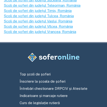
Școli de șoferi din județul
Suceava
, România
Școli de șoferi din județul
Teleorman
, România
Școli de șoferi din județul
Timiș
, România
Școli de șoferi din județul
Tulcea
, România
Școli de șoferi din județul
Vaslui
, România
Școli de șoferi din județul
Vîlcea
, România
Școli de șoferi din județul
Vrancea
, România
Top școli de șoferi
Înscriere la școala de șoferi
Întrebări chestionare DRPCIV și Atestate
Indicatoare și marcaje rutiere
Curs de legislație rutieră