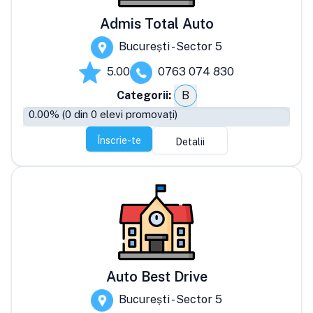
Admis Total Auto
București - Sector 5
5.00
0763 074 830
Categorii:
B
0.00
% (
0
din
0
elevi promovați)
Înscrie-te
Detalii
Auto Best Drive
București - Sector 5