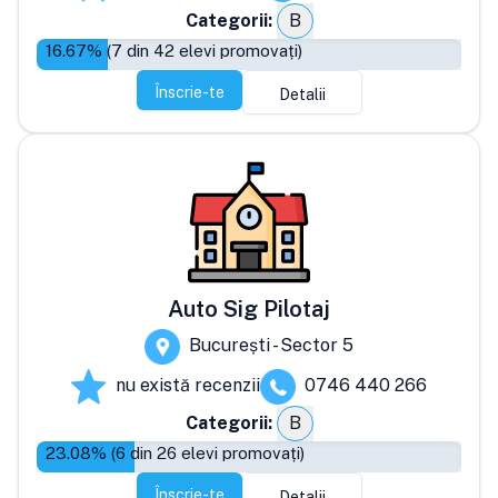
Categorii:
B
16.67
% (
7
din
42
elevi promovați)
Înscrie-te
Detalii
Auto Sig Pilotaj
București - Sector 5
nu există recenzii
0746 440 266
Categorii:
B
23.08
% (
6
din
26
elevi promovați)
Înscrie-te
Detalii