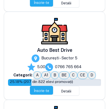
Înscrie-te
Detalii
Auto Best Drive
București - Sector 5
5.00
0766 765 664
Categorii:
A
A1
B
BE
C
CE
D
25.18
% (
207
din
822
elevi promovați)
Înscrie-te
Detalii