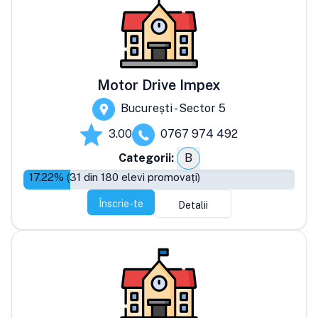
Motor Drive Impex
București - Sector 5
3.00
0767 974 492
Categorii:
B
17.22
% (
31
din
180
elevi promovați)
Înscrie-te
Detalii