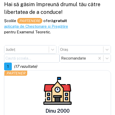
Hai să găsim împreună drumul tău către
libertatea de a conduce!
Școlile
oferă
gratuit
PARTENERE
aplicația de Chestionare și Pregătire
pentru Examenul Teoretic.
Județ
Oraș
Recomandate
1
(
17
rezultate)
PARTENER
Dinu 2000