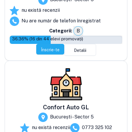
nu există recenzii
Nu are număr de telefon înregistrat
Categorii:
B
36.36
% (
16
din
44
elevi promovați)
Înscrie-te
Detalii
Confort Auto GL
București - Sector 5
nu există recenzii
0773 325 102