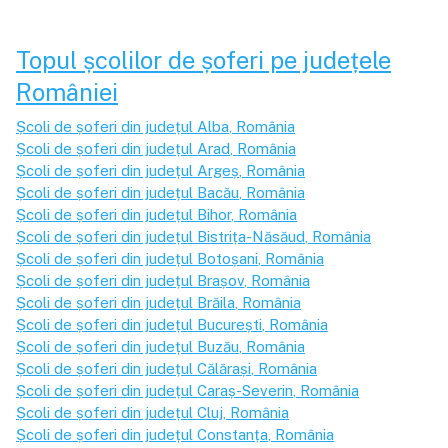
Topul școlilor de șoferi pe județele
României
Școli de șoferi din județul
Alba
, România
Școli de șoferi din județul
Arad
, România
Școli de șoferi din județul
Argeș
, România
Școli de șoferi din județul
Bacău
, România
Școli de șoferi din județul
Bihor
, România
Școli de șoferi din județul
Bistrița-Năsăud
, România
Școli de șoferi din județul
Botoșani
, România
Școli de șoferi din județul
Brașov
, România
Școli de șoferi din județul
Brăila
, România
Școli de șoferi din județul
București
, România
Școli de șoferi din județul
Buzău
, România
Școli de șoferi din județul
Călărași
, România
Școli de șoferi din județul
Caraș-Severin
, România
Școli de șoferi din județul
Cluj
, România
Școli de șoferi din județul
Constanța
, România