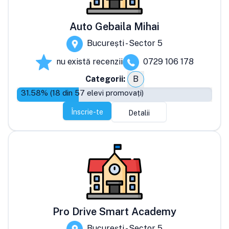
Auto Gebaila Mihai
București - Sector 5
nu există recenzii
0729 106 178
Categorii:
B
31.58
% (
18
din
57
elevi promovați)
Înscrie-te
Detalii
Pro Drive Smart Academy
București - Sector 5