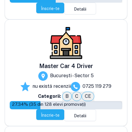
Înscrie-te
Detalii
Master Car 4 Driver
București - Sector 5
nu există recenzii
0725 119 279
Categorii:
B
C
CE
27.34
% (
35
din
128
elevi promovați)
Înscrie-te
Detalii