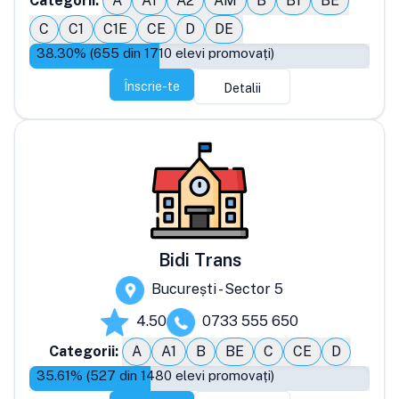
Categorii:
A
A1
A2
AM
B
B1
BE
C
C1
C1E
CE
D
DE
38.30
% (
655
din
1710
elevi promovați)
Înscrie-te
Detalii
Bidi Trans
București - Sector 5
4.50
0733 555 650
Categorii:
A
A1
B
BE
C
CE
D
35.61
% (
527
din
1480
elevi promovați)