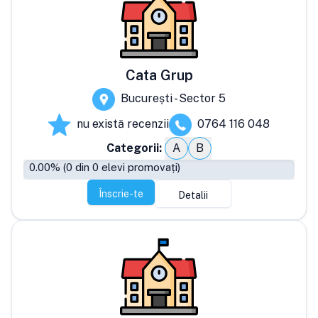
Cata Grup
București - Sector 5
nu există recenzii
0764 116 048
Categorii:
A
B
0.00
% (
0
din
0
elevi promovați)
Înscrie-te
Detalii