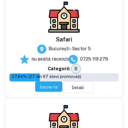
Safari
București - Sector 5
nu există recenzii
0725 119 279
Categorii:
B
27.84
% (
27
din
97
elevi promovați)
Înscrie-te
Detalii