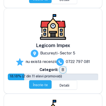
Legicom Impex
București - Sector 5
nu există recenzii
0722 797 081
Categorii:
B
18.18
% (
2
din
11
elevi promovați)
Înscrie-te
Detalii