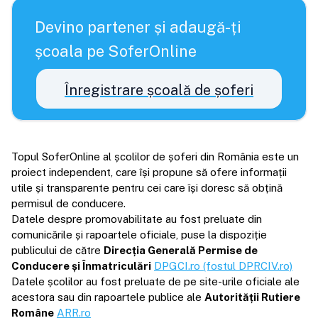
Devino partener și adaugă-ți
școala pe SoferOnline
Înregistrare școală de șoferi
Topul SoferOnline al școlilor de șoferi din România este un
proiect independent, care își propune să ofere informații
utile și transparente pentru cei care își doresc să obțină
permisul de conducere.
Datele despre promovabilitate au fost preluate din
comunicările și rapoartele oficiale, puse la dispoziție
publicului de către
Direcția Generală Permise de
Conducere și Înmatriculări
DPGCI.ro (fostul DPRCIV.ro)
Datele școlilor au fost preluate de pe site-urile oficiale ale
acestora sau din rapoartele publice ale
Autorității Rutiere
Române
ARR.ro